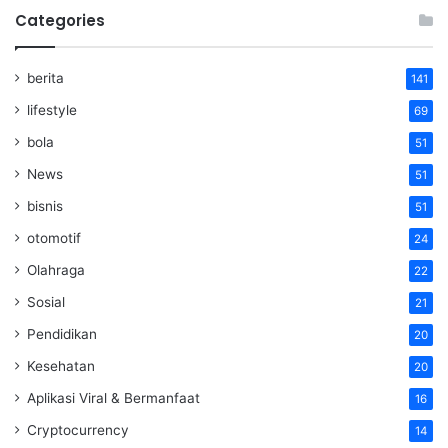
Categories
berita
141
lifestyle
69
bola
51
News
51
bisnis
51
otomotif
24
Olahraga
22
Sosial
21
Pendidikan
20
Kesehatan
20
Aplikasi Viral & Bermanfaat
16
Cryptocurrency
14