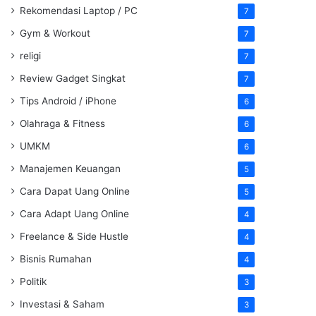
Rekomendasi Laptop / PC
7
Gym & Workout
7
religi
7
Review Gadget Singkat
7
Tips Android / iPhone
6
Olahraga & Fitness
6
UMKM
6
Manajemen Keuangan
5
Cara Dapat Uang Online
5
Cara Adapt Uang Online
4
Freelance & Side Hustle
4
Bisnis Rumahan
4
Politik
3
Investasi & Saham
3