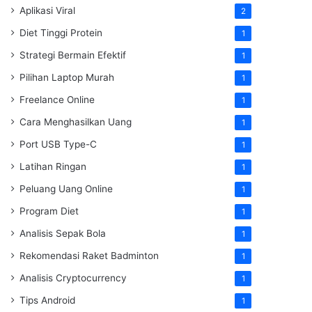
Aplikasi Viral
2
Diet Tinggi Protein
1
Strategi Bermain Efektif
1
Pilihan Laptop Murah
1
Freelance Online
1
Cara Menghasilkan Uang
1
Port USB Type-C
1
Latihan Ringan
1
Peluang Uang Online
1
Program Diet
1
Analisis Sepak Bola
1
Rekomendasi Raket Badminton
1
Analisis Cryptocurrency
1
Tips Android
1