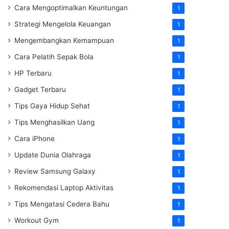
Cara Mengoptimalkan Keuntungan
1
Strategi Mengelola Keuangan
1
Mengembangkan Kemampuan
1
Cara Pelatih Sepak Bola
1
HP Terbaru
1
Gadget Terbaru
1
Tips Gaya Hidup Sehat
1
Tips Menghasilkan Uang
1
Cara iPhone
1
Update Dunia Olahraga
1
Review Samsung Galaxy
1
Rekomendasi Laptop Aktivitas
1
Tips Mengatasi Cedera Bahu
1
Workout Gym
1