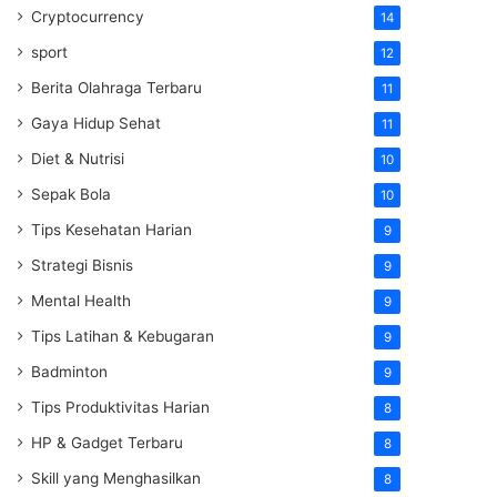
Cryptocurrency
14
sport
12
Berita Olahraga Terbaru
11
Gaya Hidup Sehat
11
Diet & Nutrisi
10
Sepak Bola
10
Tips Kesehatan Harian
9
Strategi Bisnis
9
Mental Health
9
Tips Latihan & Kebugaran
9
Badminton
9
Tips Produktivitas Harian
8
HP & Gadget Terbaru
8
Skill yang Menghasilkan
8