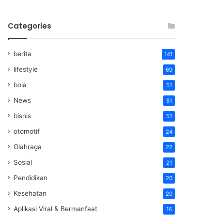
Categories
berita
141
lifestyle
69
bola
51
News
51
bisnis
51
otomotif
24
Olahraga
22
Sosial
21
Pendidikan
20
Kesehatan
20
Aplikasi Viral & Bermanfaat
16