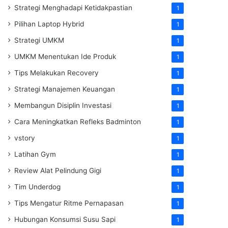
Strategi Menghadapi Ketidakpastian
1
Pilihan Laptop Hybrid
1
Strategi UMKM
1
UMKM Menentukan Ide Produk
1
Tips Melakukan Recovery
1
Strategi Manajemen Keuangan
1
Membangun Disiplin Investasi
1
Cara Meningkatkan Refleks Badminton
1
vstory
1
Latihan Gym
1
Review Alat Pelindung Gigi
1
Tim Underdog
1
Tips Mengatur Ritme Pernapasan
1
Hubungan Konsumsi Susu Sapi
1