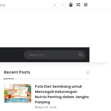
Log In
Random Article
Sidebar
Search
for
Recent Posts
Pola Diet Seimbang untuk
Mencegah Kekurangan
Nutrisi Penting dalam Jangka
Panjang
April 25, 2026