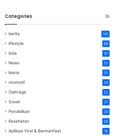
Categories
berita
141
lifestyle
69
bola
51
News
51
bisnis
51
otomotif
24
Olahraga
22
Sosial
21
Pendidikan
20
Kesehatan
20
Aplikasi Viral & Bermanfaat
16