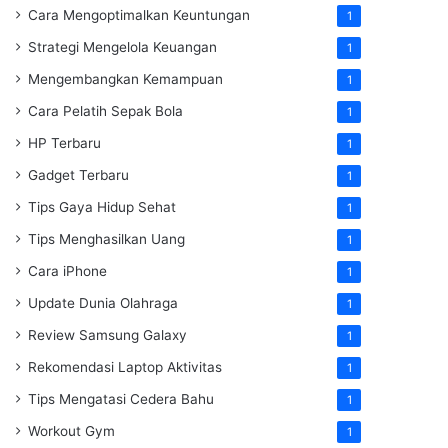
Cara Mengoptimalkan Keuntungan
1
Strategi Mengelola Keuangan
1
Mengembangkan Kemampuan
1
Cara Pelatih Sepak Bola
1
HP Terbaru
1
Gadget Terbaru
1
Tips Gaya Hidup Sehat
1
Tips Menghasilkan Uang
1
Cara iPhone
1
Update Dunia Olahraga
1
Review Samsung Galaxy
1
Rekomendasi Laptop Aktivitas
1
Tips Mengatasi Cedera Bahu
1
Workout Gym
1