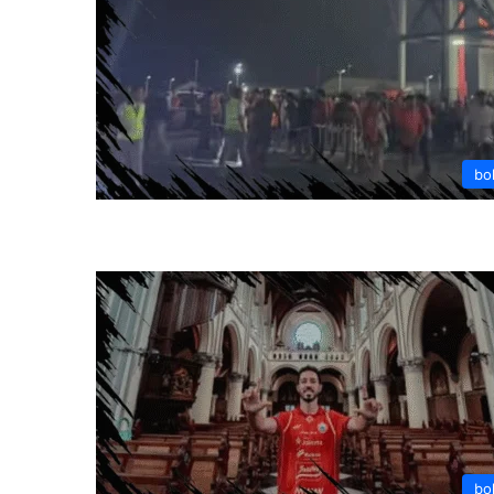
bo
bo