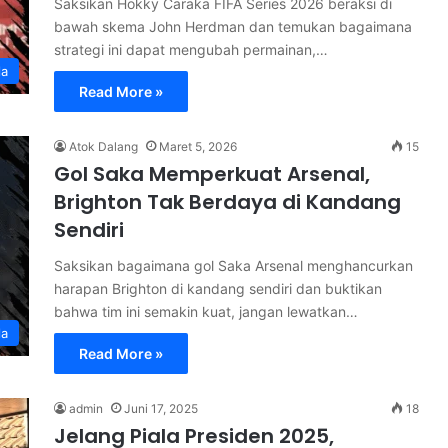
Saksikan Hokky Caraka FIFA Series 2026 beraksi di
bawah skema John Herdman dan temukan bagaimana
strategi ini dapat mengubah permainan,…
la
Read More »
Atok Dalang
Maret 5, 2026
15
Gol Saka Memperkuat Arsenal,
Brighton Tak Berdaya di Kandang
Sendiri
Saksikan bagaimana gol Saka Arsenal menghancurkan
harapan Brighton di kandang sendiri dan buktikan
bahwa tim ini semakin kuat, jangan lewatkan…
la
Read More »
admin
Juni 17, 2025
18
Jelang Piala Presiden 2025,