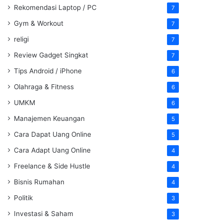
Rekomendasi Laptop / PC
7
Gym & Workout
7
religi
7
Review Gadget Singkat
7
Tips Android / iPhone
6
Olahraga & Fitness
6
UMKM
6
Manajemen Keuangan
5
Cara Dapat Uang Online
5
Cara Adapt Uang Online
4
Freelance & Side Hustle
4
Bisnis Rumahan
4
Politik
3
Investasi & Saham
3