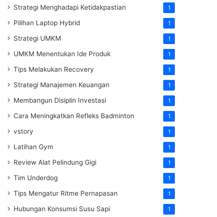
Strategi Menghadapi Ketidakpastian
1
Pilihan Laptop Hybrid
1
Strategi UMKM
1
UMKM Menentukan Ide Produk
1
Tips Melakukan Recovery
1
Strategi Manajemen Keuangan
1
Membangun Disiplin Investasi
1
Cara Meningkatkan Refleks Badminton
1
vstory
1
Latihan Gym
1
Review Alat Pelindung Gigi
1
Tim Underdog
1
Tips Mengatur Ritme Pernapasan
1
Hubungan Konsumsi Susu Sapi
1