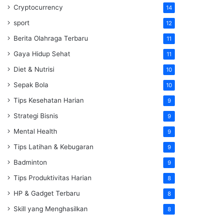
Cryptocurrency
14
sport
12
Berita Olahraga Terbaru
11
Gaya Hidup Sehat
11
Diet & Nutrisi
10
Sepak Bola
10
Tips Kesehatan Harian
9
Strategi Bisnis
9
Mental Health
9
Tips Latihan & Kebugaran
9
Badminton
9
Tips Produktivitas Harian
8
HP & Gadget Terbaru
8
Skill yang Menghasilkan
8