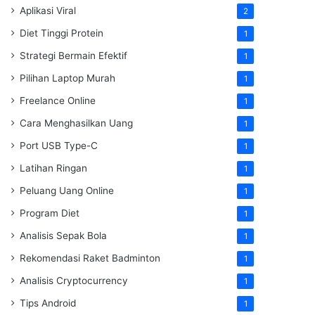
Aplikasi Viral
2
Diet Tinggi Protein
1
Strategi Bermain Efektif
1
Pilihan Laptop Murah
1
Freelance Online
1
Cara Menghasilkan Uang
1
Port USB Type-C
1
Latihan Ringan
1
Peluang Uang Online
1
Program Diet
1
Analisis Sepak Bola
1
Rekomendasi Raket Badminton
1
Analisis Cryptocurrency
1
Tips Android
1