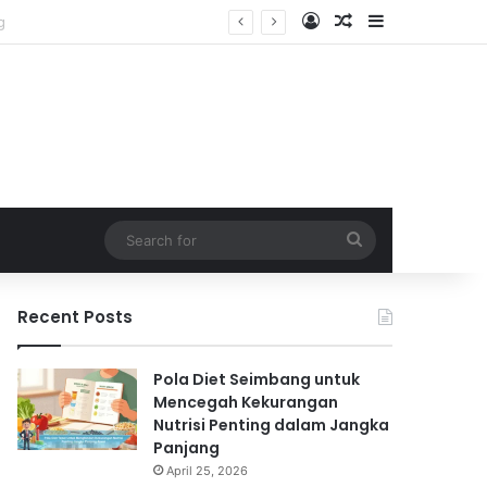
Log In
Random Article
Sidebar
Search
for
Recent Posts
Pola Diet Seimbang untuk
Mencegah Kekurangan
Nutrisi Penting dalam Jangka
Panjang
April 25, 2026