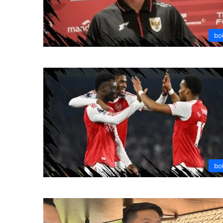
bo
bo