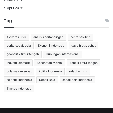
Mei 2025
April 2025
Tag
Aktivitas Fisik
analisis pertandingan
berita selebriti
berita sepak bola
Ekonomi Indonesia
gaya hidup sehat
geopolitik timur tengah
Hubungan Internasional
Industri Otomotif
Kesehatan Mental
konflik timur tengah
pola makan sehat
Politik Indonesia
selat hormuz
selebriti indonesia
Sepak Bola
sepak bola indonesia
Timnas Indonesia