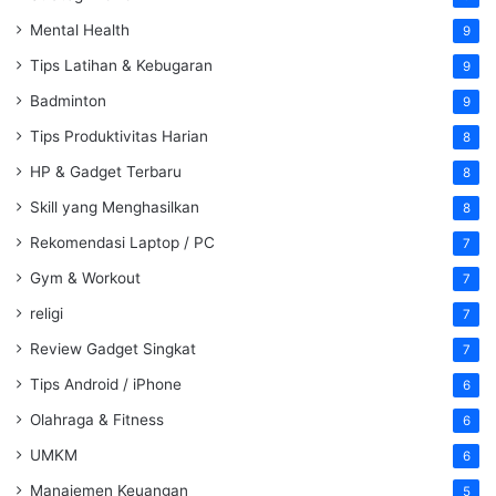
Mental Health
9
Tips Latihan & Kebugaran
9
Badminton
9
Tips Produktivitas Harian
8
HP & Gadget Terbaru
8
Skill yang Menghasilkan
8
Rekomendasi Laptop / PC
7
Gym & Workout
7
religi
7
Review Gadget Singkat
7
Tips Android / iPhone
6
Olahraga & Fitness
6
UMKM
6
Manajemen Keuangan
5