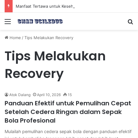
Manfaat Tertawa untuk Kesehatan Jantung dan Peningkatan Ketenangan Mental
Menu
Se
Home
/
Tips Melakukan Recovery
Tips Melakukan
Recovery
Atok Dalang
April 10, 2026
15
Panduan Efektif untuk Pemulihan Cepat
Setelah Cedera Ringan dalam Sepak
Bola Profesional
Mulailah pemulihan cedera sepak bola dengan panduan efektif