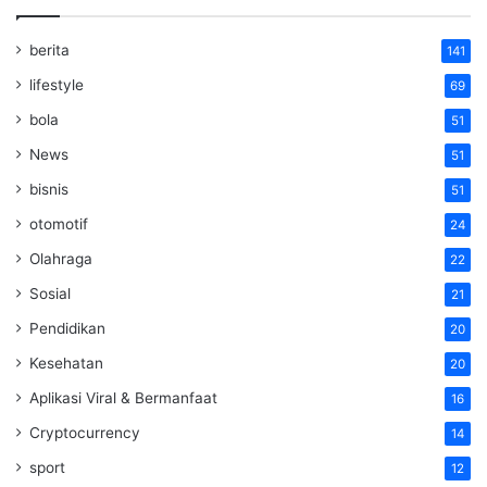
berita
141
lifestyle
69
bola
51
News
51
bisnis
51
otomotif
24
Olahraga
22
Sosial
21
Pendidikan
20
Kesehatan
20
Aplikasi Viral & Bermanfaat
16
Cryptocurrency
14
sport
12