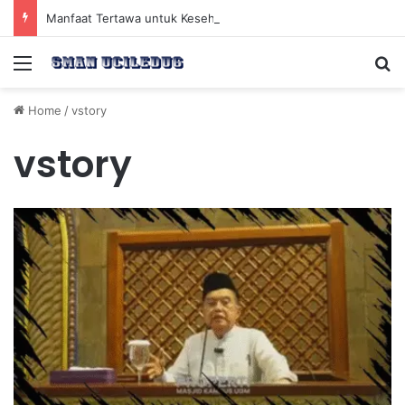
Manfaat Tertawa untuk Kesehatan Jantung dan Peningkatan Ketenangan Mental
Menu
Se
Home
/
vstory
vstory