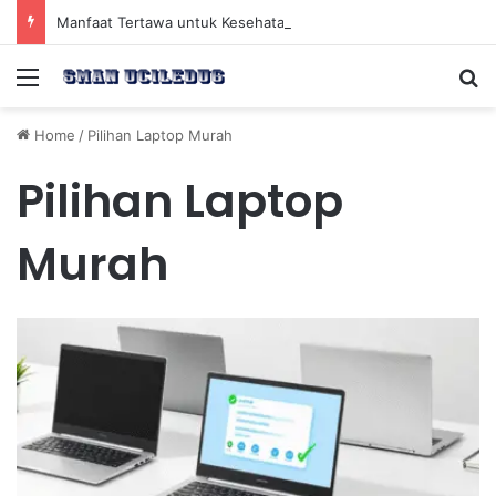
Manfaat Tertawa untuk Kesehatan Jantung dan Peningkatan Ketenangan Mental
Menu
Se
Home
/
Pilihan Laptop Murah
Pilihan Laptop
Murah