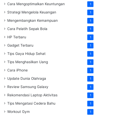
Cara Mengoptimalkan Keuntungan
1
Strategi Mengelola Keuangan
1
Mengembangkan Kemampuan
1
Cara Pelatih Sepak Bola
1
HP Terbaru
1
Gadget Terbaru
1
Tips Gaya Hidup Sehat
1
Tips Menghasilkan Uang
1
Cara iPhone
1
Update Dunia Olahraga
1
Review Samsung Galaxy
1
Rekomendasi Laptop Aktivitas
1
Tips Mengatasi Cedera Bahu
1
Workout Gym
1