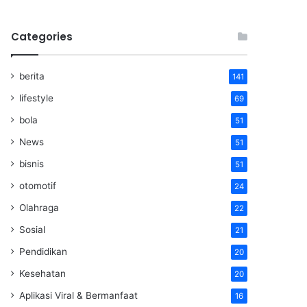
Categories
berita
141
lifestyle
69
bola
51
News
51
bisnis
51
otomotif
24
Olahraga
22
Sosial
21
Pendidikan
20
Kesehatan
20
Aplikasi Viral & Bermanfaat
16