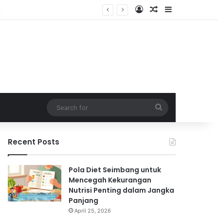
Log In
Random Article
Sidebar
Search
for
Recent Posts
Pola Diet Seimbang untuk
Mencegah Kekurangan
Nutrisi Penting dalam Jangka
Panjang
April 25, 2026