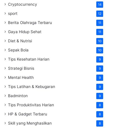
Cryptocurrency
14
sport
12
Berita Olahraga Terbaru
11
Gaya Hidup Sehat
11
Diet & Nutrisi
10
Sepak Bola
10
Tips Kesehatan Harian
9
Strategi Bisnis
9
Mental Health
9
Tips Latihan & Kebugaran
9
Badminton
9
Tips Produktivitas Harian
8
HP & Gadget Terbaru
8
Skill yang Menghasilkan
8