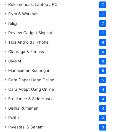
Rekomendasi Laptop / PC
7
Gym & Workout
7
religi
7
Review Gadget Singkat
7
Tips Android / iPhone
6
Olahraga & Fitness
6
UMKM
6
Manajemen Keuangan
5
Cara Dapat Uang Online
5
Cara Adapt Uang Online
4
Freelance & Side Hustle
4
Bisnis Rumahan
4
Politik
3
Investasi & Saham
3