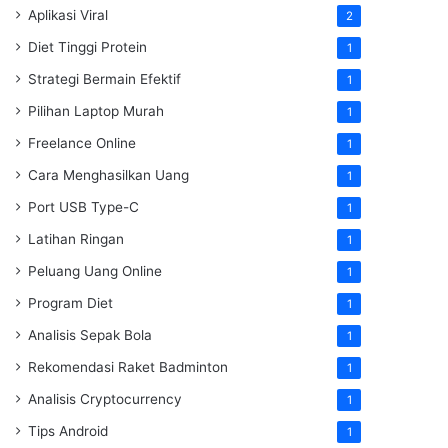
Aplikasi Viral
2
Diet Tinggi Protein
1
Strategi Bermain Efektif
1
Pilihan Laptop Murah
1
Freelance Online
1
Cara Menghasilkan Uang
1
Port USB Type-C
1
Latihan Ringan
1
Peluang Uang Online
1
Program Diet
1
Analisis Sepak Bola
1
Rekomendasi Raket Badminton
1
Analisis Cryptocurrency
1
Tips Android
1