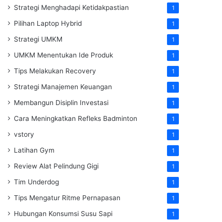
Strategi Menghadapi Ketidakpastian
1
Pilihan Laptop Hybrid
1
Strategi UMKM
1
UMKM Menentukan Ide Produk
1
Tips Melakukan Recovery
1
Strategi Manajemen Keuangan
1
Membangun Disiplin Investasi
1
Cara Meningkatkan Refleks Badminton
1
vstory
1
Latihan Gym
1
Review Alat Pelindung Gigi
1
Tim Underdog
1
Tips Mengatur Ritme Pernapasan
1
Hubungan Konsumsi Susu Sapi
1