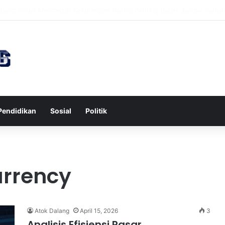
awa untuk Kesehatan Jantung dan Peningkatan Ketenangan Mental
Pendidikan
Sosial
Politik
urrency
Atok Dalang
April 15, 2026
3
Analisis Efisiensi Pasar