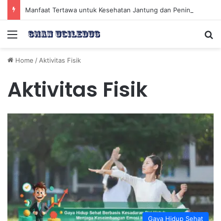
Manfaat Tertawa untuk Kesehatan Jantung dan Peningkatan Ketenangan Mental
Menu
Se
Home
/
Aktivitas Fisik
Aktivitas Fisik
Gaya Hidup Sehat