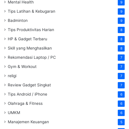
Mental Health
9
Tips Latihan & Kebugaran
9
Badminton
9
Tips Produktivitas Harian
8
HP & Gadget Terbaru
8
Skill yang Menghasilkan
8
Rekomendasi Laptop / PC
7
Gym & Workout
7
religi
7
Review Gadget Singkat
7
Tips Android / iPhone
6
Olahraga & Fitness
6
UMKM
6
Manajemen Keuangan
5