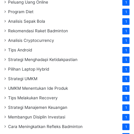
Peluang Uang Online
1
Program Diet
1
Analisis Sepak Bola
1
Rekomendasi Raket Badminton
1
Analisis Cryptocurrency
1
Tips Android
1
Strategi Menghadapi Ketidakpastian
1
Pilihan Laptop Hybrid
1
Strategi UMKM
1
UMKM Menentukan Ide Produk
1
Tips Melakukan Recovery
1
Strategi Manajemen Keuangan
1
Membangun Disiplin Investasi
1
Cara Meningkatkan Refleks Badminton
1