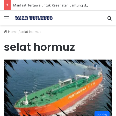
Manfaat Tertawa untuk Kesehatan Jantung dan Peningkatan Ketenangan Mental
Menu
Se
Home
/
selat hormuz
selat hormuz
berita