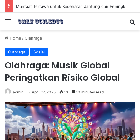
Manfaat Tertawa untuk Kesehatan Jantung dan Peningkatan Ketenangan Mental
Menu
Se
Home
/
Olahraga
Olahraga
Sosial
Olahraga: Musik Global
Peringatkan Risiko Global
admin
April 27, 2025
13
10 minutes read