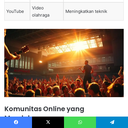
Video
YouTube
Meningkatkan teknik
olahraga
Komunitas Online yang
Mendukung
Facebook
X
WhatsApp
Telegram