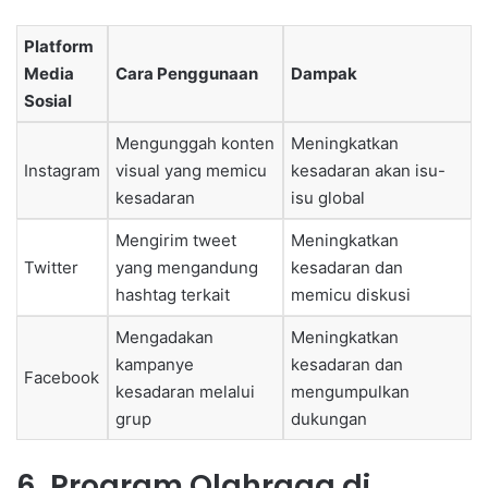
Platform
Media
Cara Penggunaan
Dampak
Sosial
Mengunggah konten
Meningkatkan
Instagram
visual yang memicu
kesadaran akan isu-
kesadaran
isu global
Mengirim tweet
Meningkatkan
Twitter
yang mengandung
kesadaran dan
hashtag terkait
memicu diskusi
Mengadakan
Meningkatkan
kampanye
kesadaran dan
Facebook
kesadaran melalui
mengumpulkan
grup
dukungan
6. Program Olahraga di