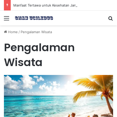
Manfaat Tertawa untuk Kesehatan Jantung dan Peningkatan Ketenangan Mental
Menu
Se
Home
/
Pengalaman Wisata
Pengalaman
Wisata