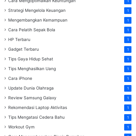
Cara Mengoptimalkan Keuntungan
1
Strategi Mengelola Keuangan
1
Mengembangkan Kemampuan
1
Cara Pelatih Sepak Bola
1
HP Terbaru
1
Gadget Terbaru
1
Tips Gaya Hidup Sehat
1
Tips Menghasilkan Uang
1
Cara iPhone
1
Update Dunia Olahraga
1
Review Samsung Galaxy
1
Rekomendasi Laptop Aktivitas
1
Tips Mengatasi Cedera Bahu
1
Workout Gym
1