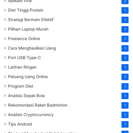
Aplikasi Viral
2
Diet Tinggi Protein
1
Strategi Bermain Efektif
1
Pilihan Laptop Murah
1
Freelance Online
1
Cara Menghasilkan Uang
1
Port USB Type-C
1
Latihan Ringan
1
Peluang Uang Online
1
Program Diet
1
Analisis Sepak Bola
1
Rekomendasi Raket Badminton
1
Analisis Cryptocurrency
1
Tips Android
1