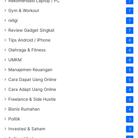
Rekomendasi Laptop / PC
7
Gym & Workout
7
religi
7
Review Gadget Singkat
7
Tips Android / iPhone
6
Olahraga & Fitness
6
UMKM
6
Manajemen Keuangan
5
Cara Dapat Uang Online
5
Cara Adapt Uang Online
4
Freelance & Side Hustle
4
Bisnis Rumahan
4
Politik
3
Investasi & Saham
3