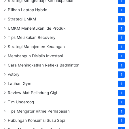
Strategi Menghadapi Ketidakpastian
1
Pilihan Laptop Hybrid
1
Strategi UMKM
1
UMKM Menentukan Ide Produk
1
Tips Melakukan Recovery
1
Strategi Manajemen Keuangan
1
Membangun Disiplin Investasi
1
Cara Meningkatkan Refleks Badminton
1
vstory
1
Latihan Gym
1
Review Alat Pelindung Gigi
1
Tim Underdog
1
Tips Mengatur Ritme Pernapasan
1
Hubungan Konsumsi Susu Sapi
1