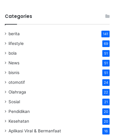
Categories
berita
141
lifestyle
69
bola
51
News
51
bisnis
51
otomotif
24
Olahraga
22
Sosial
21
Pendidikan
20
Kesehatan
20
Aplikasi Viral & Bermanfaat
16