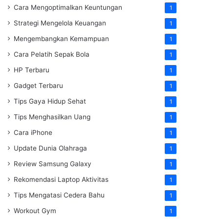
Cara Mengoptimalkan Keuntungan
1
Strategi Mengelola Keuangan
1
Mengembangkan Kemampuan
1
Cara Pelatih Sepak Bola
1
HP Terbaru
1
Gadget Terbaru
1
Tips Gaya Hidup Sehat
1
Tips Menghasilkan Uang
1
Cara iPhone
1
Update Dunia Olahraga
1
Review Samsung Galaxy
1
Rekomendasi Laptop Aktivitas
1
Tips Mengatasi Cedera Bahu
1
Workout Gym
1