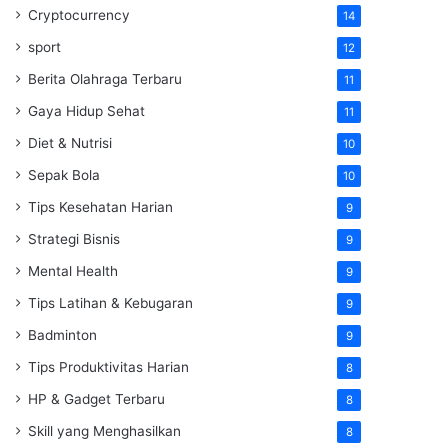
Cryptocurrency
14
sport
12
Berita Olahraga Terbaru
11
Gaya Hidup Sehat
11
Diet & Nutrisi
10
Sepak Bola
10
Tips Kesehatan Harian
9
Strategi Bisnis
9
Mental Health
9
Tips Latihan & Kebugaran
9
Badminton
9
Tips Produktivitas Harian
8
HP & Gadget Terbaru
8
Skill yang Menghasilkan
8