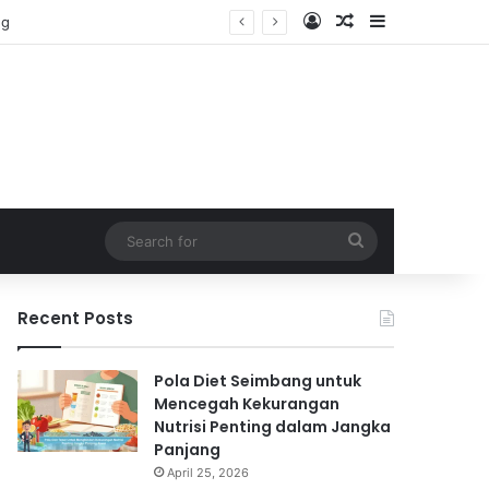
Log In
Random Article
Sidebar
Search
for
Recent Posts
Pola Diet Seimbang untuk
Mencegah Kekurangan
Nutrisi Penting dalam Jangka
Panjang
April 25, 2026