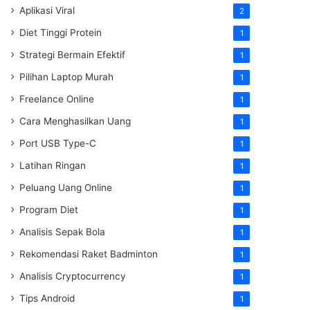
Aplikasi Viral
2
Diet Tinggi Protein
1
Strategi Bermain Efektif
1
Pilihan Laptop Murah
1
Freelance Online
1
Cara Menghasilkan Uang
1
Port USB Type-C
1
Latihan Ringan
1
Peluang Uang Online
1
Program Diet
1
Analisis Sepak Bola
1
Rekomendasi Raket Badminton
1
Analisis Cryptocurrency
1
Tips Android
1