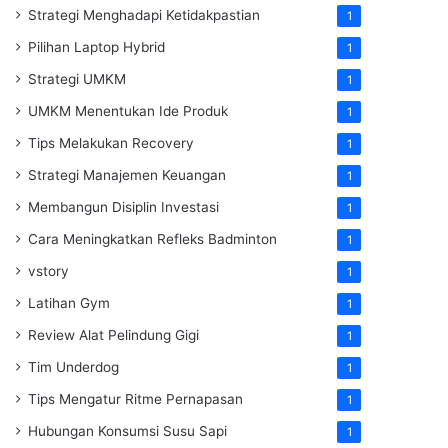
Strategi Menghadapi Ketidakpastian
1
Pilihan Laptop Hybrid
1
Strategi UMKM
1
UMKM Menentukan Ide Produk
1
Tips Melakukan Recovery
1
Strategi Manajemen Keuangan
1
Membangun Disiplin Investasi
1
Cara Meningkatkan Refleks Badminton
1
vstory
1
Latihan Gym
1
Review Alat Pelindung Gigi
1
Tim Underdog
1
Tips Mengatur Ritme Pernapasan
1
Hubungan Konsumsi Susu Sapi
1