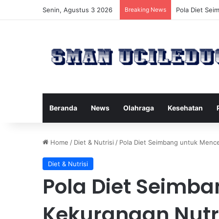
Senin, Agustus 3 2026
Breaking News
Manfaat Tert
Beranda
News
Olahraga
Kesehatan
Home
/
Diet & Nutrisi
/
Pola Diet Seimbang untuk Mence
Diet & Nutrisi
Pola Diet Seimb
Kekurangan Nutr