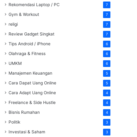
Rekomendasi Laptop / PC
7
Gym & Workout
7
religi
7
Review Gadget Singkat
7
Tips Android / iPhone
6
Olahraga & Fitness
6
UMKM
6
Manajemen Keuangan
5
Cara Dapat Uang Online
5
Cara Adapt Uang Online
4
Freelance & Side Hustle
4
Bisnis Rumahan
4
Politik
3
Investasi & Saham
3