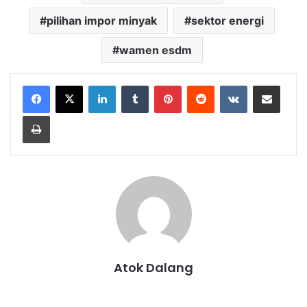
pilihan impor minyak
sektor energi
wamen esdm
LinkedIn
Tumblr
Pinterest
Reddit
VKontakte
Share via Email
Print
Atok Dalang