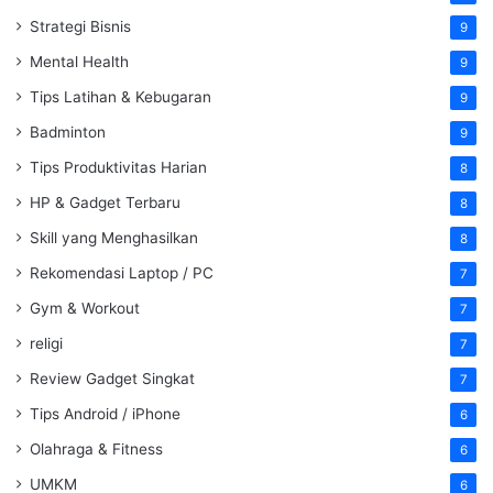
Strategi Bisnis
9
Mental Health
9
Tips Latihan & Kebugaran
9
Badminton
9
Tips Produktivitas Harian
8
HP & Gadget Terbaru
8
Skill yang Menghasilkan
8
Rekomendasi Laptop / PC
7
Gym & Workout
7
religi
7
Review Gadget Singkat
7
Tips Android / iPhone
6
Olahraga & Fitness
6
UMKM
6