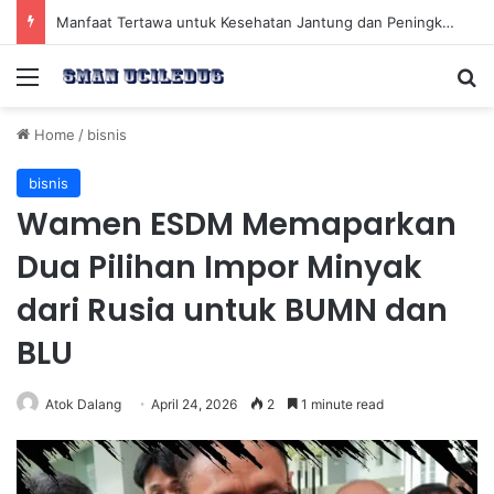
Manfaat Tertawa untuk Kesehatan Jantung dan Peningkatan Ketenangan Mental
Menu
Se
Home
/
bisnis
bisnis
Wamen ESDM Memaparkan
Dua Pilihan Impor Minyak
dari Rusia untuk BUMN dan
BLU
Atok Dalang
April 24, 2026
2
1 minute read