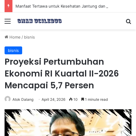
Manfaat Tertawa untuk Kesehatan Jantung dan Peningkatan Ketenangan Mental
Menu
Se
Home
/
bisnis
bisnis
Proyeksi Pertumbuhan
Ekonomi RI Kuartal II-2026
Mencapai 5,7 Persen
Atok Dalang
April 24, 2026
10
1 minute read