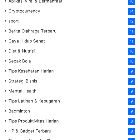
Aplikasi Viral & Bermanfaat
16
Cryptocurrency
14
sport
12
Berita Olahraga Terbaru
11
Gaya Hidup Sehat
11
Diet & Nutrisi
10
Sepak Bola
10
Tips Kesehatan Harian
9
Strategi Bisnis
9
Mental Health
9
Tips Latihan & Kebugaran
9
Badminton
9
Tips Produktivitas Harian
8
HP & Gadget Terbaru
8