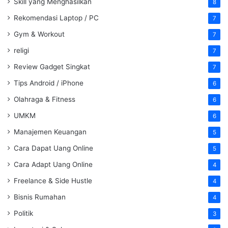
Skill yang Menghasilkan
8
Rekomendasi Laptop / PC
7
Gym & Workout
7
religi
7
Review Gadget Singkat
7
Tips Android / iPhone
6
Olahraga & Fitness
6
UMKM
6
Manajemen Keuangan
5
Cara Dapat Uang Online
5
Cara Adapt Uang Online
4
Freelance & Side Hustle
4
Bisnis Rumahan
4
Politik
3