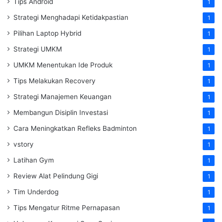
Tips Android
1
Strategi Menghadapi Ketidakpastian
1
Pilihan Laptop Hybrid
1
Strategi UMKM
1
UMKM Menentukan Ide Produk
1
Tips Melakukan Recovery
1
Strategi Manajemen Keuangan
1
Membangun Disiplin Investasi
1
Cara Meningkatkan Refleks Badminton
1
vstory
1
Latihan Gym
1
Review Alat Pelindung Gigi
1
Tim Underdog
1
Tips Mengatur Ritme Pernapasan
1