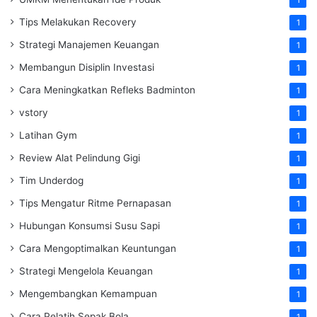
Tips Melakukan Recovery
1
Strategi Manajemen Keuangan
1
Membangun Disiplin Investasi
1
Cara Meningkatkan Refleks Badminton
1
vstory
1
Latihan Gym
1
Review Alat Pelindung Gigi
1
Tim Underdog
1
Tips Mengatur Ritme Pernapasan
1
Hubungan Konsumsi Susu Sapi
1
Cara Mengoptimalkan Keuntungan
1
Strategi Mengelola Keuangan
1
Mengembangkan Kemampuan
1
Cara Pelatih Sepak Bola
1