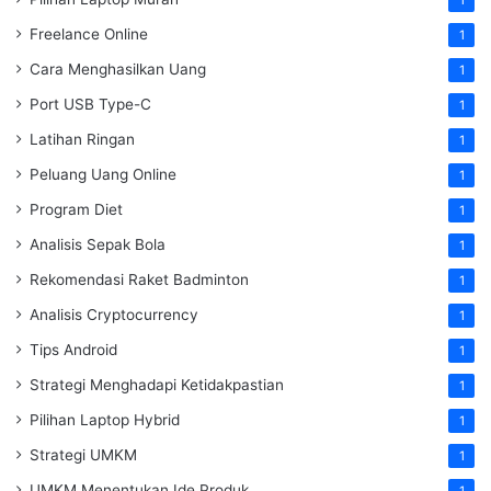
Freelance Online
1
Cara Menghasilkan Uang
1
Port USB Type-C
1
Latihan Ringan
1
Peluang Uang Online
1
Program Diet
1
Analisis Sepak Bola
1
Rekomendasi Raket Badminton
1
Analisis Cryptocurrency
1
Tips Android
1
Strategi Menghadapi Ketidakpastian
1
Pilihan Laptop Hybrid
1
Strategi UMKM
1
UMKM Menentukan Ide Produk
1