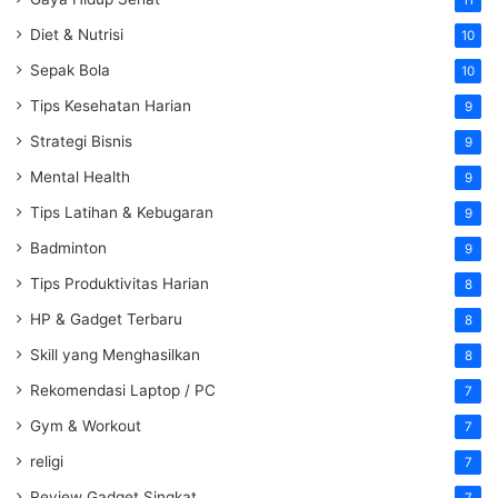
Diet & Nutrisi
10
Sepak Bola
10
Tips Kesehatan Harian
9
Strategi Bisnis
9
Mental Health
9
Tips Latihan & Kebugaran
9
Badminton
9
Tips Produktivitas Harian
8
HP & Gadget Terbaru
8
Skill yang Menghasilkan
8
Rekomendasi Laptop / PC
7
Gym & Workout
7
religi
7
Review Gadget Singkat
7