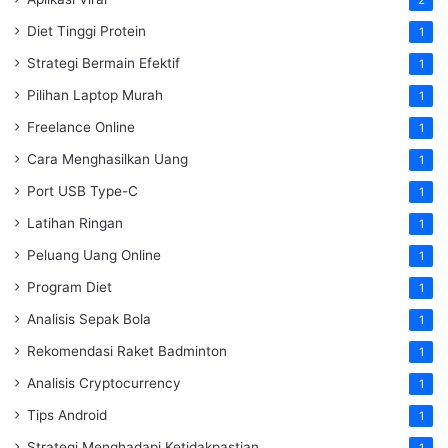
Diet Tinggi Protein
1
Strategi Bermain Efektif
1
Pilihan Laptop Murah
1
Freelance Online
1
Cara Menghasilkan Uang
1
Port USB Type-C
1
Latihan Ringan
1
Peluang Uang Online
1
Program Diet
1
Analisis Sepak Bola
1
Rekomendasi Raket Badminton
1
Analisis Cryptocurrency
1
Tips Android
1
Strategi Menghadapi Ketidakpastian
1