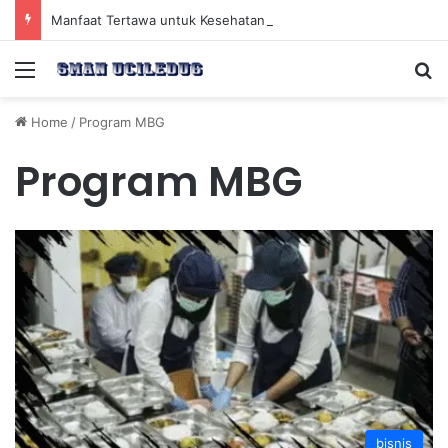
Manfaat Tertawa untuk Kesehatan Jantung dan Peningkatan Ketenangan Mental
Menu
Se
Home
/
Program MBG
Program MBG
bisnis