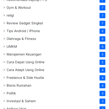
Gym & Workout
7
religi
7
Review Gadget Singkat
7
Tips Android / iPhone
6
Olahraga & Fitness
6
UMKM
6
Manajemen Keuangan
5
Cara Dapat Uang Online
5
Cara Adapt Uang Online
4
Freelance & Side Hustle
4
Bisnis Rumahan
4
Politik
3
Investasi & Saham
3
Aplikasi Viral
2