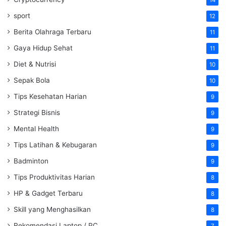
sport
12
Berita Olahraga Terbaru
11
Gaya Hidup Sehat
11
Diet & Nutrisi
10
Sepak Bola
10
Tips Kesehatan Harian
9
Strategi Bisnis
9
Mental Health
9
Tips Latihan & Kebugaran
9
Badminton
9
Tips Produktivitas Harian
8
HP & Gadget Terbaru
8
Skill yang Menghasilkan
8
Rekomendasi Laptop / PC
7