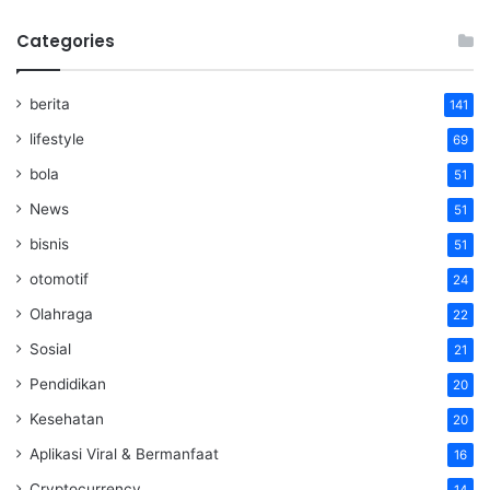
Categories
berita
141
lifestyle
69
bola
51
News
51
bisnis
51
otomotif
24
Olahraga
22
Sosial
21
Pendidikan
20
Kesehatan
20
Aplikasi Viral & Bermanfaat
16
Cryptocurrency
14