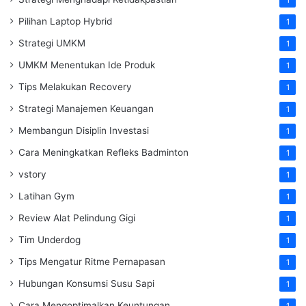
Pilihan Laptop Hybrid
1
Strategi UMKM
1
UMKM Menentukan Ide Produk
1
Tips Melakukan Recovery
1
Strategi Manajemen Keuangan
1
Membangun Disiplin Investasi
1
Cara Meningkatkan Refleks Badminton
1
vstory
1
Latihan Gym
1
Review Alat Pelindung Gigi
1
Tim Underdog
1
Tips Mengatur Ritme Pernapasan
1
Hubungan Konsumsi Susu Sapi
1
Cara Mengoptimalkan Keuntungan
1