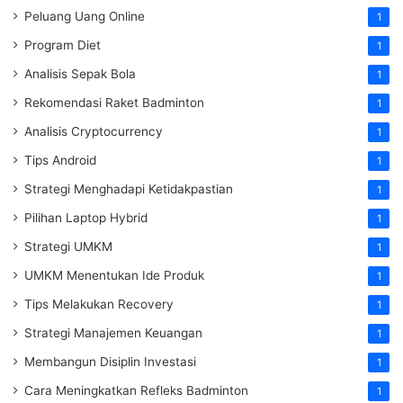
Peluang Uang Online
1
Program Diet
1
Analisis Sepak Bola
1
Rekomendasi Raket Badminton
1
Analisis Cryptocurrency
1
Tips Android
1
Strategi Menghadapi Ketidakpastian
1
Pilihan Laptop Hybrid
1
Strategi UMKM
1
UMKM Menentukan Ide Produk
1
Tips Melakukan Recovery
1
Strategi Manajemen Keuangan
1
Membangun Disiplin Investasi
1
Cara Meningkatkan Refleks Badminton
1