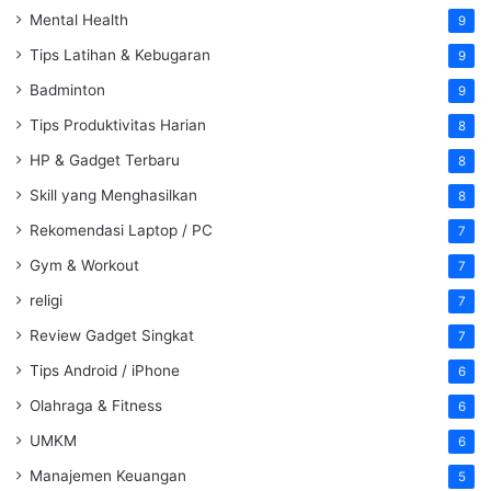
Mental Health
9
Tips Latihan & Kebugaran
9
Badminton
9
Tips Produktivitas Harian
8
HP & Gadget Terbaru
8
Skill yang Menghasilkan
8
Rekomendasi Laptop / PC
7
Gym & Workout
7
religi
7
Review Gadget Singkat
7
Tips Android / iPhone
6
Olahraga & Fitness
6
UMKM
6
Manajemen Keuangan
5