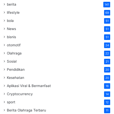
berita
141
lifestyle
69
bola
51
News
51
bisnis
51
otomotif
24
Olahraga
22
Sosial
21
Pendidikan
20
Kesehatan
20
Aplikasi Viral & Bermanfaat
16
Cryptocurrency
14
sport
12
Berita Olahraga Terbaru
11