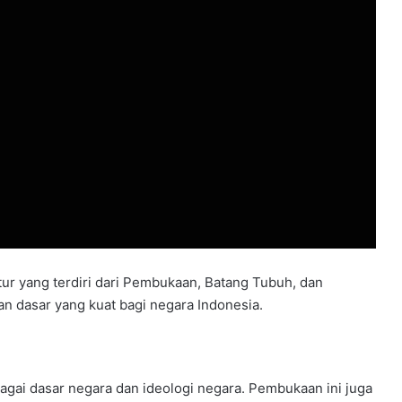
r yang terdiri dari Pembukaan, Batang Tubuh, dan
an dasar yang kuat bagi negara Indonesia.
gai dasar negara dan ideologi negara. Pembukaan ini juga