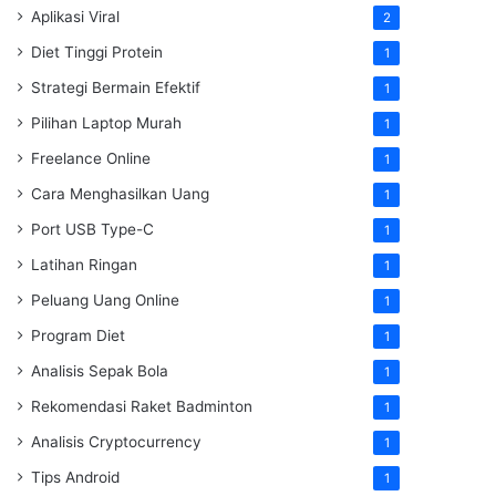
Aplikasi Viral
2
Diet Tinggi Protein
1
Strategi Bermain Efektif
1
Pilihan Laptop Murah
1
Freelance Online
1
Cara Menghasilkan Uang
1
Port USB Type-C
1
Latihan Ringan
1
Peluang Uang Online
1
Program Diet
1
Analisis Sepak Bola
1
Rekomendasi Raket Badminton
1
Analisis Cryptocurrency
1
Tips Android
1