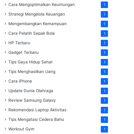
Cara Mengoptimalkan Keuntungan
1
Strategi Mengelola Keuangan
1
Mengembangkan Kemampuan
1
Cara Pelatih Sepak Bola
1
HP Terbaru
1
Gadget Terbaru
1
Tips Gaya Hidup Sehat
1
Tips Menghasilkan Uang
1
Cara iPhone
1
Update Dunia Olahraga
1
Review Samsung Galaxy
1
Rekomendasi Laptop Aktivitas
1
Tips Mengatasi Cedera Bahu
1
Workout Gym
1