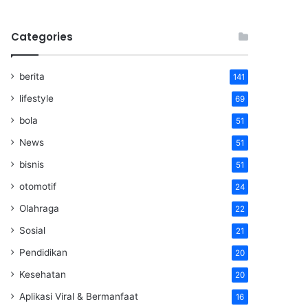
Categories
berita
141
lifestyle
69
bola
51
News
51
bisnis
51
otomotif
24
Olahraga
22
Sosial
21
Pendidikan
20
Kesehatan
20
Aplikasi Viral & Bermanfaat
16