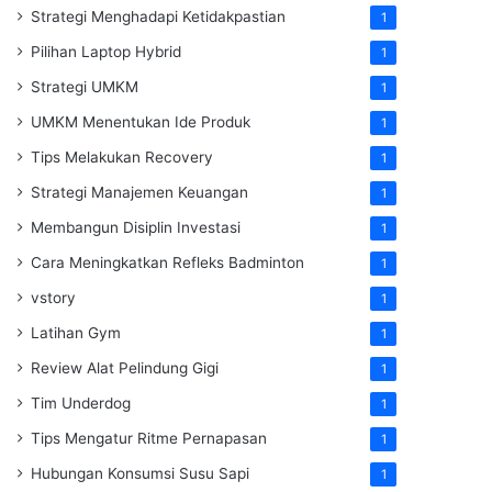
Strategi Menghadapi Ketidakpastian
1
Pilihan Laptop Hybrid
1
Strategi UMKM
1
UMKM Menentukan Ide Produk
1
Tips Melakukan Recovery
1
Strategi Manajemen Keuangan
1
Membangun Disiplin Investasi
1
Cara Meningkatkan Refleks Badminton
1
vstory
1
Latihan Gym
1
Review Alat Pelindung Gigi
1
Tim Underdog
1
Tips Mengatur Ritme Pernapasan
1
Hubungan Konsumsi Susu Sapi
1