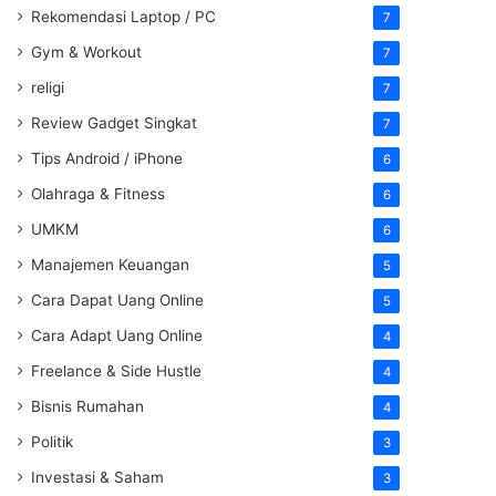
Rekomendasi Laptop / PC
7
Gym & Workout
7
religi
7
Review Gadget Singkat
7
Tips Android / iPhone
6
Olahraga & Fitness
6
UMKM
6
Manajemen Keuangan
5
Cara Dapat Uang Online
5
Cara Adapt Uang Online
4
Freelance & Side Hustle
4
Bisnis Rumahan
4
Politik
3
Investasi & Saham
3