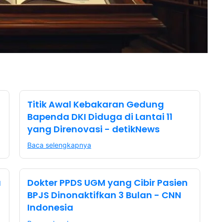
Titik Awal Kebakaran Gedung
Bapenda DKI Diduga di Lantai 11
yang Direnovasi - detikNews
Baca selengkapnya
a
Dokter PPDS UGM yang Cibir Pasien
BPJS Dinonaktifkan 3 Bulan - CNN
Indonesia