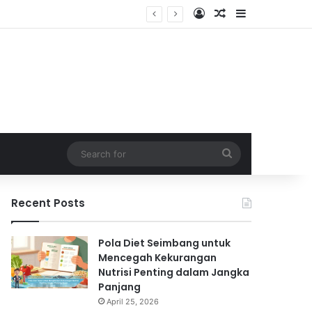
Log In
Random Article
Sidebar
Search
for
Recent Posts
Pola Diet Seimbang untuk
Mencegah Kekurangan
Nutrisi Penting dalam Jangka
Panjang
April 25, 2026