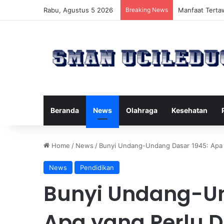
Rabu, Agustus 5 2026
Breaking News
Manfaat Terta
Beranda
News
Olahraga
Kesehatan
Home
/
News
/
Bunyi Undang-Undang Dasar 1945: Apa 
News
Pendidikan
Bunyi Undang-Un
Apa yang Perlu D