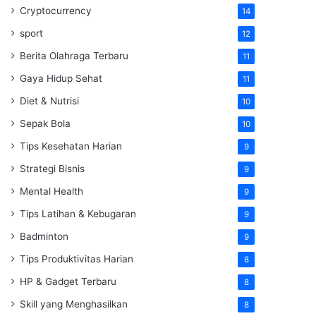
Cryptocurrency
14
sport
12
Berita Olahraga Terbaru
11
Gaya Hidup Sehat
11
Diet & Nutrisi
10
Sepak Bola
10
Tips Kesehatan Harian
9
Strategi Bisnis
9
Mental Health
9
Tips Latihan & Kebugaran
9
Badminton
9
Tips Produktivitas Harian
8
HP & Gadget Terbaru
8
Skill yang Menghasilkan
8