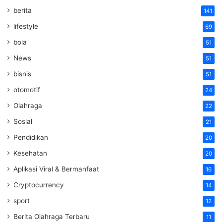
berita
141
lifestyle
69
bola
51
News
51
bisnis
51
otomotif
24
Olahraga
22
Sosial
21
Pendidikan
20
Kesehatan
20
Aplikasi Viral & Bermanfaat
16
Cryptocurrency
14
sport
12
Berita Olahraga Terbaru
11