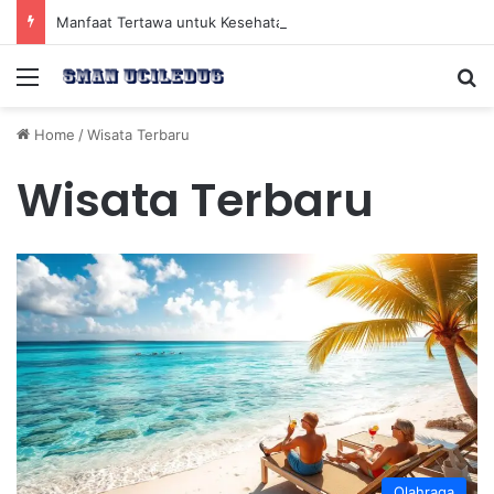
Manfaat Tertawa untuk Kesehatan Jantung dan Peningkatan Ketenangan Mental
Menu
Se
Home
/
Wisata Terbaru
Wisata Terbaru
Olahraga