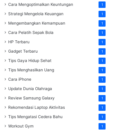
Cara Mengoptimalkan Keuntungan
1
Strategi Mengelola Keuangan
1
Mengembangkan Kemampuan
1
Cara Pelatih Sepak Bola
1
HP Terbaru
1
Gadget Terbaru
1
Tips Gaya Hidup Sehat
1
Tips Menghasilkan Uang
1
Cara iPhone
1
Update Dunia Olahraga
1
Review Samsung Galaxy
1
Rekomendasi Laptop Aktivitas
1
Tips Mengatasi Cedera Bahu
1
Workout Gym
1