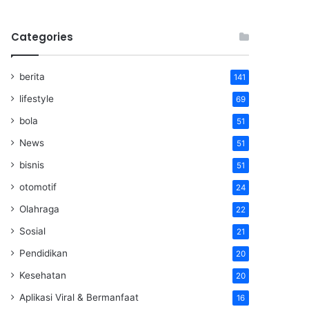
Categories
berita
141
lifestyle
69
bola
51
News
51
bisnis
51
otomotif
24
Olahraga
22
Sosial
21
Pendidikan
20
Kesehatan
20
Aplikasi Viral & Bermanfaat
16