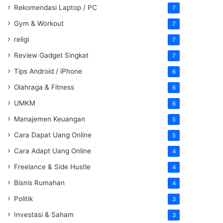
Rekomendasi Laptop / PC
7
Gym & Workout
7
religi
7
Review Gadget Singkat
7
Tips Android / iPhone
6
Olahraga & Fitness
6
UMKM
6
Manajemen Keuangan
5
Cara Dapat Uang Online
5
Cara Adapt Uang Online
4
Freelance & Side Hustle
4
Bisnis Rumahan
4
Politik
3
Investasi & Saham
3