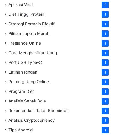
Aplikasi Viral
2
Diet Tinggi Protein
1
Strategi Bermain Efektif
1
Pilihan Laptop Murah
1
Freelance Online
1
Cara Menghasilkan Uang
1
Port USB Type-C
1
Latihan Ringan
1
Peluang Uang Online
1
Program Diet
1
Analisis Sepak Bola
1
Rekomendasi Raket Badminton
1
Analisis Cryptocurrency
1
Tips Android
1