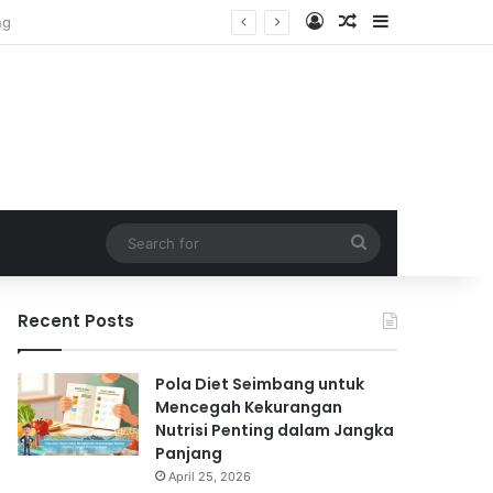
Log In
Random Article
Sidebar
Search
for
Recent Posts
Pola Diet Seimbang untuk
Mencegah Kekurangan
Nutrisi Penting dalam Jangka
Panjang
April 25, 2026