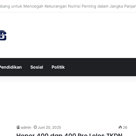
awa untuk Kesehatan Jantung dan Peningkatan Ketenangan Mental
Pendidikan
Sosial
Politik
admin
Juni 20, 2025
26
Honor 400 dan 400 Pro Lolos TKDN,