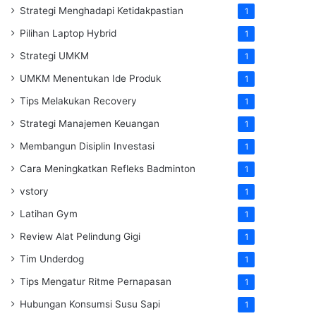
Strategi Menghadapi Ketidakpastian
1
Pilihan Laptop Hybrid
1
Strategi UMKM
1
UMKM Menentukan Ide Produk
1
Tips Melakukan Recovery
1
Strategi Manajemen Keuangan
1
Membangun Disiplin Investasi
1
Cara Meningkatkan Refleks Badminton
1
vstory
1
Latihan Gym
1
Review Alat Pelindung Gigi
1
Tim Underdog
1
Tips Mengatur Ritme Pernapasan
1
Hubungan Konsumsi Susu Sapi
1