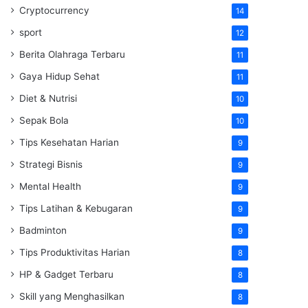
Cryptocurrency
14
sport
12
Berita Olahraga Terbaru
11
Gaya Hidup Sehat
11
Diet & Nutrisi
10
Sepak Bola
10
Tips Kesehatan Harian
9
Strategi Bisnis
9
Mental Health
9
Tips Latihan & Kebugaran
9
Badminton
9
Tips Produktivitas Harian
8
HP & Gadget Terbaru
8
Skill yang Menghasilkan
8