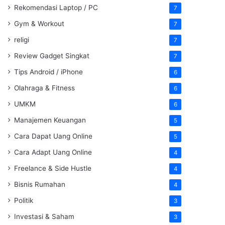
Rekomendasi Laptop / PC
7
Gym & Workout
7
religi
7
Review Gadget Singkat
7
Tips Android / iPhone
6
Olahraga & Fitness
6
UMKM
6
Manajemen Keuangan
5
Cara Dapat Uang Online
5
Cara Adapt Uang Online
4
Freelance & Side Hustle
4
Bisnis Rumahan
4
Politik
3
Investasi & Saham
3