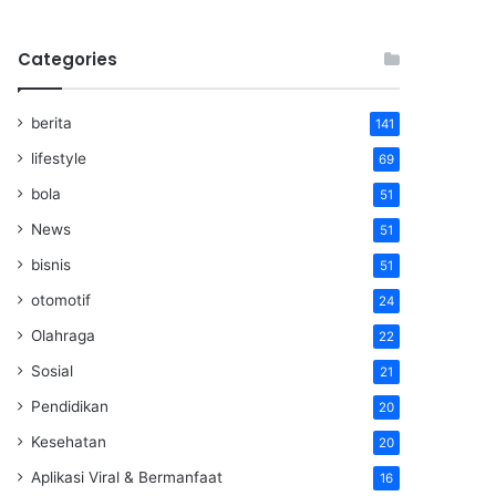
Categories
berita
141
lifestyle
69
bola
51
News
51
bisnis
51
otomotif
24
Olahraga
22
Sosial
21
Pendidikan
20
Kesehatan
20
Aplikasi Viral & Bermanfaat
16