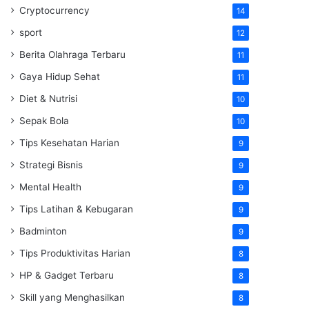
Cryptocurrency
14
sport
12
Berita Olahraga Terbaru
11
Gaya Hidup Sehat
11
Diet & Nutrisi
10
Sepak Bola
10
Tips Kesehatan Harian
9
Strategi Bisnis
9
Mental Health
9
Tips Latihan & Kebugaran
9
Badminton
9
Tips Produktivitas Harian
8
HP & Gadget Terbaru
8
Skill yang Menghasilkan
8