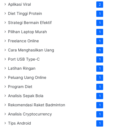
Aplikasi Viral
2
Diet Tinggi Protein
1
Strategi Bermain Efektif
1
Pilihan Laptop Murah
1
Freelance Online
1
Cara Menghasilkan Uang
1
Port USB Type-C
1
Latihan Ringan
1
Peluang Uang Online
1
Program Diet
1
Analisis Sepak Bola
1
Rekomendasi Raket Badminton
1
Analisis Cryptocurrency
1
Tips Android
1