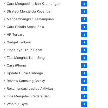
Cara Mengoptimalkan Keuntungan
1
Strategi Mengelola Keuangan
1
Mengembangkan Kemampuan
1
Cara Pelatih Sepak Bola
1
HP Terbaru
1
Gadget Terbaru
1
Tips Gaya Hidup Sehat
1
Tips Menghasilkan Uang
1
Cara iPhone
1
Update Dunia Olahraga
1
Review Samsung Galaxy
1
Rekomendasi Laptop Aktivitas
1
Tips Mengatasi Cedera Bahu
1
Workout Gym
1