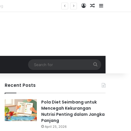
Log In
Random Article
Sidebar
Search
for
Recent Posts
Pola Diet Seimbang untuk
Mencegah Kekurangan
Nutrisi Penting dalam Jangka
Panjang
April 25, 2026