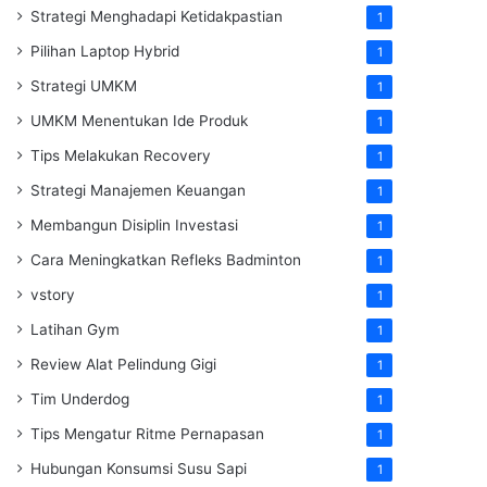
Strategi Menghadapi Ketidakpastian
1
Pilihan Laptop Hybrid
1
Strategi UMKM
1
UMKM Menentukan Ide Produk
1
Tips Melakukan Recovery
1
Strategi Manajemen Keuangan
1
Membangun Disiplin Investasi
1
Cara Meningkatkan Refleks Badminton
1
vstory
1
Latihan Gym
1
Review Alat Pelindung Gigi
1
Tim Underdog
1
Tips Mengatur Ritme Pernapasan
1
Hubungan Konsumsi Susu Sapi
1