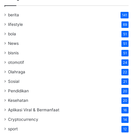
berita
141
lifestyle
69
bola
51
News
51
bisnis
51
otomotif
24
Olahraga
22
Sosial
21
Pendidikan
20
Kesehatan
20
Aplikasi Viral & Bermanfaat
16
Cryptocurrency
14
sport
12