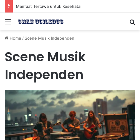
Manfaat Tertawa untuk Kesehatan Jantung dan Peningkatan Ketenangan Mental
Menu
Se
Home
/
Scene Musik Independen
Scene Musik
Independen