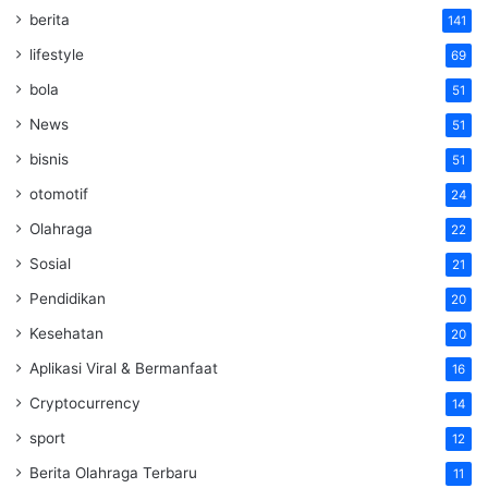
berita
141
lifestyle
69
bola
51
News
51
bisnis
51
otomotif
24
Olahraga
22
Sosial
21
Pendidikan
20
Kesehatan
20
Aplikasi Viral & Bermanfaat
16
Cryptocurrency
14
sport
12
Berita Olahraga Terbaru
11