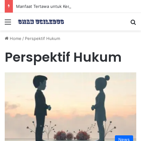
Manfaat Tertawa untuk Kesehatan Jantung dan Peningkatan Ketenangan Mental
Menu
Se
Home
/
Perspektif Hukum
Perspektif Hukum
News