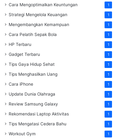
Cara Mengoptimalkan Keuntungan
1
Strategi Mengelola Keuangan
1
Mengembangkan Kemampuan
1
Cara Pelatih Sepak Bola
1
HP Terbaru
1
Gadget Terbaru
1
Tips Gaya Hidup Sehat
1
Tips Menghasilkan Uang
1
Cara iPhone
1
Update Dunia Olahraga
1
Review Samsung Galaxy
1
Rekomendasi Laptop Aktivitas
1
Tips Mengatasi Cedera Bahu
1
Workout Gym
1