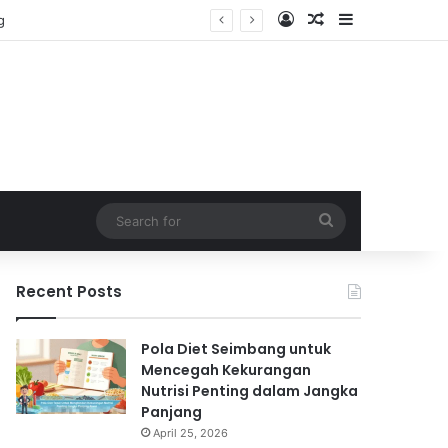
Log In
Random Article
Sidebar
Search
for
Recent Posts
Pola Diet Seimbang untuk
Mencegah Kekurangan
Nutrisi Penting dalam Jangka
Panjang
April 25, 2026