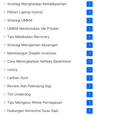
Strategi Menghadapi Ketidakpastian
1
Pilihan Laptop Hybrid
1
Strategi UMKM
1
UMKM Menentukan Ide Produk
1
Tips Melakukan Recovery
1
Strategi Manajemen Keuangan
1
Membangun Disiplin Investasi
1
Cara Meningkatkan Refleks Badminton
1
vstory
1
Latihan Gym
1
Review Alat Pelindung Gigi
1
Tim Underdog
1
Tips Mengatur Ritme Pernapasan
1
Hubungan Konsumsi Susu Sapi
1