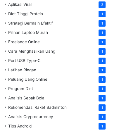
Aplikasi Viral
2
Diet Tinggi Protein
1
Strategi Bermain Efektif
1
Pilihan Laptop Murah
1
Freelance Online
1
Cara Menghasilkan Uang
1
Port USB Type-C
1
Latihan Ringan
1
Peluang Uang Online
1
Program Diet
1
Analisis Sepak Bola
1
Rekomendasi Raket Badminton
1
Analisis Cryptocurrency
1
Tips Android
1