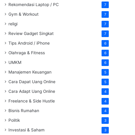
Rekomendasi Laptop / PC
7
Gym & Workout
7
religi
7
Review Gadget Singkat
7
Tips Android / iPhone
6
Olahraga & Fitness
6
UMKM
6
Manajemen Keuangan
5
Cara Dapat Uang Online
5
Cara Adapt Uang Online
4
Freelance & Side Hustle
4
Bisnis Rumahan
4
Politik
3
Investasi & Saham
3