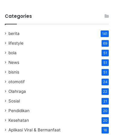
Categories
berita
141
lifestyle
69
bola
51
News
51
bisnis
51
otomotif
24
Olahraga
22
Sosial
21
Pendidikan
20
Kesehatan
20
Aplikasi Viral & Bermanfaat
16