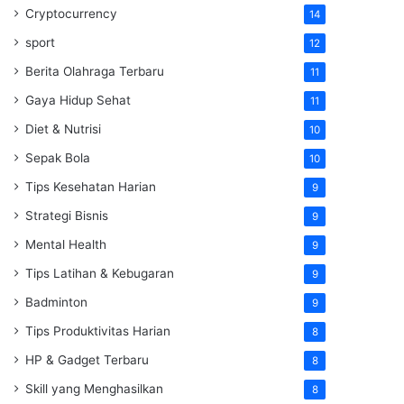
Cryptocurrency
14
sport
12
Berita Olahraga Terbaru
11
Gaya Hidup Sehat
11
Diet & Nutrisi
10
Sepak Bola
10
Tips Kesehatan Harian
9
Strategi Bisnis
9
Mental Health
9
Tips Latihan & Kebugaran
9
Badminton
9
Tips Produktivitas Harian
8
HP & Gadget Terbaru
8
Skill yang Menghasilkan
8