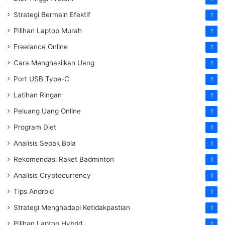
Strategi Bermain Efektif
1
Pilihan Laptop Murah
1
Freelance Online
1
Cara Menghasilkan Uang
1
Port USB Type-C
1
Latihan Ringan
1
Peluang Uang Online
1
Program Diet
1
Analisis Sepak Bola
1
Rekomendasi Raket Badminton
1
Analisis Cryptocurrency
1
Tips Android
1
Strategi Menghadapi Ketidakpastian
1
Pilihan Laptop Hybrid
1