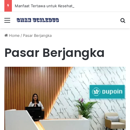
Manfaat Tertawa untuk Kesehatan Jantung dan Peningkatan Ketenangan Mental
Menu
Se
Home
/
Pasar Berjangka
Pasar Berjangka