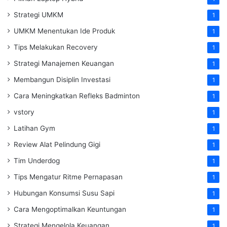
Strategi UMKM
1
UMKM Menentukan Ide Produk
1
Tips Melakukan Recovery
1
Strategi Manajemen Keuangan
1
Membangun Disiplin Investasi
1
Cara Meningkatkan Refleks Badminton
1
vstory
1
Latihan Gym
1
Review Alat Pelindung Gigi
1
Tim Underdog
1
Tips Mengatur Ritme Pernapasan
1
Hubungan Konsumsi Susu Sapi
1
Cara Mengoptimalkan Keuntungan
1
Strategi Mengelola Keuangan
1