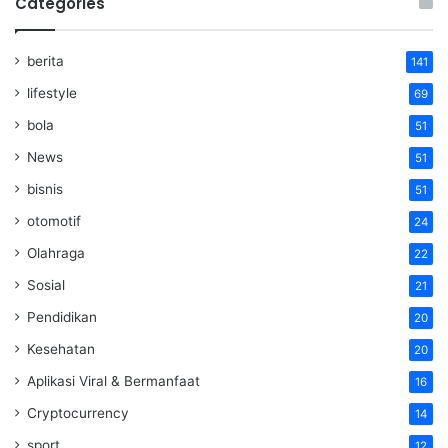
Categories
berita
141
lifestyle
69
bola
51
News
51
bisnis
51
otomotif
24
Olahraga
22
Sosial
21
Pendidikan
20
Kesehatan
20
Aplikasi Viral & Bermanfaat
16
Cryptocurrency
14
sport
12