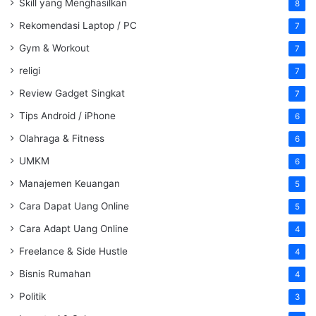
Skill yang Menghasilkan
8
Rekomendasi Laptop / PC
7
Gym & Workout
7
religi
7
Review Gadget Singkat
7
Tips Android / iPhone
6
Olahraga & Fitness
6
UMKM
6
Manajemen Keuangan
5
Cara Dapat Uang Online
5
Cara Adapt Uang Online
4
Freelance & Side Hustle
4
Bisnis Rumahan
4
Politik
3