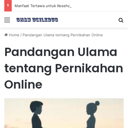
Manfaat Tertawa untuk Kesehatan Jantung dan Peningkatan Ketenangan Mental
Menu
Se
Home
/
Pandangan Ulama tentang Pernikahan Online
Pandangan Ulama
tentang Pernikahan
Online