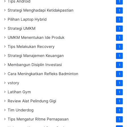
Tips Android
1
Strategi Menghadapi Ketidakpastian
1
Pilihan Laptop Hybrid
1
Strategi UMKM
1
UMKM Menentukan Ide Produk
1
Tips Melakukan Recovery
1
Strategi Manajemen Keuangan
1
Membangun Disiplin Investasi
1
Cara Meningkatkan Refleks Badminton
1
vstory
1
Latihan Gym
1
Review Alat Pelindung Gigi
1
Tim Underdog
1
Tips Mengatur Ritme Pernapasan
1