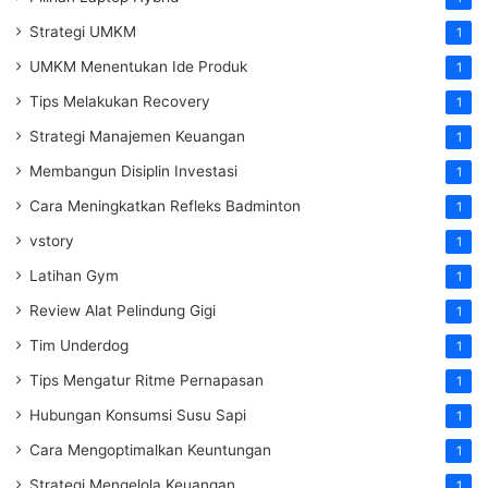
Strategi UMKM
1
UMKM Menentukan Ide Produk
1
Tips Melakukan Recovery
1
Strategi Manajemen Keuangan
1
Membangun Disiplin Investasi
1
Cara Meningkatkan Refleks Badminton
1
vstory
1
Latihan Gym
1
Review Alat Pelindung Gigi
1
Tim Underdog
1
Tips Mengatur Ritme Pernapasan
1
Hubungan Konsumsi Susu Sapi
1
Cara Mengoptimalkan Keuntungan
1
Strategi Mengelola Keuangan
1