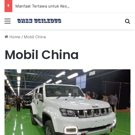
Manfaat Tertawa untuk Kesehatan Jantung dan Peningkatan Ketenangan Mental
Menu
Se
Home
/
Mobil China
Mobil China