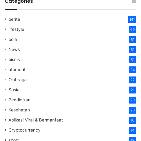
Categories
berita
141
lifestyle
69
bola
51
News
51
bisnis
51
otomotif
24
Olahraga
22
Sosial
21
Pendidikan
20
Kesehatan
20
Aplikasi Viral & Bermanfaat
16
Cryptocurrency
14
sport
12