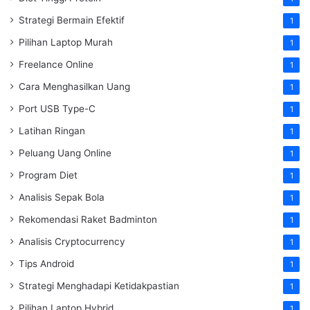
Strategi Bermain Efektif
1
Pilihan Laptop Murah
1
Freelance Online
1
Cara Menghasilkan Uang
1
Port USB Type-C
1
Latihan Ringan
1
Peluang Uang Online
1
Program Diet
1
Analisis Sepak Bola
1
Rekomendasi Raket Badminton
1
Analisis Cryptocurrency
1
Tips Android
1
Strategi Menghadapi Ketidakpastian
1
Pilihan Laptop Hybrid
1