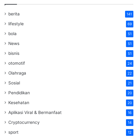
berita
141
lifestyle
69
bola
51
News
51
bisnis
51
otomotif
24
Olahraga
22
Sosial
21
Pendidikan
20
Kesehatan
20
Aplikasi Viral & Bermanfaat
16
Cryptocurrency
14
sport
12