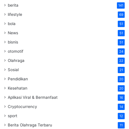
berita
141
lifestyle
69
bola
51
News
51
bisnis
51
otomotif
24
Olahraga
22
Sosial
21
Pendidikan
20
Kesehatan
20
Aplikasi Viral & Bermanfaat
16
Cryptocurrency
14
sport
12
Berita Olahraga Terbaru
11