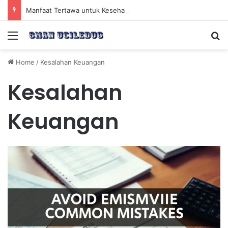
Manfaat Tertawa untuk Kesehatan Jantung dan Peningkatan Ketenangan Mental
Menu
Se
Home
/
Kesalahan Keuangan
Kesalahan
Keuangan