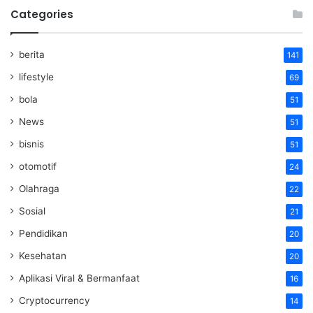
Categories
berita
141
lifestyle
69
bola
51
News
51
bisnis
51
otomotif
24
Olahraga
22
Sosial
21
Pendidikan
20
Kesehatan
20
Aplikasi Viral & Bermanfaat
16
Cryptocurrency
14