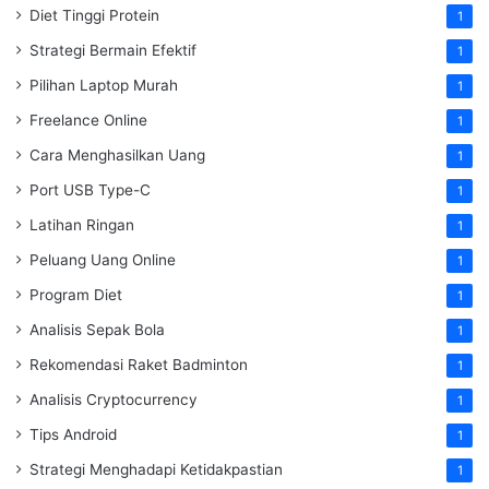
Diet Tinggi Protein
1
Strategi Bermain Efektif
1
Pilihan Laptop Murah
1
Freelance Online
1
Cara Menghasilkan Uang
1
Port USB Type-C
1
Latihan Ringan
1
Peluang Uang Online
1
Program Diet
1
Analisis Sepak Bola
1
Rekomendasi Raket Badminton
1
Analisis Cryptocurrency
1
Tips Android
1
Strategi Menghadapi Ketidakpastian
1