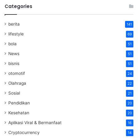
Categories
berita
141
lifestyle
69
bola
51
News
51
bisnis
51
otomotif
24
Olahraga
22
Sosial
21
Pendidikan
20
Kesehatan
20
Aplikasi Viral & Bermanfaat
16
Cryptocurrency
14