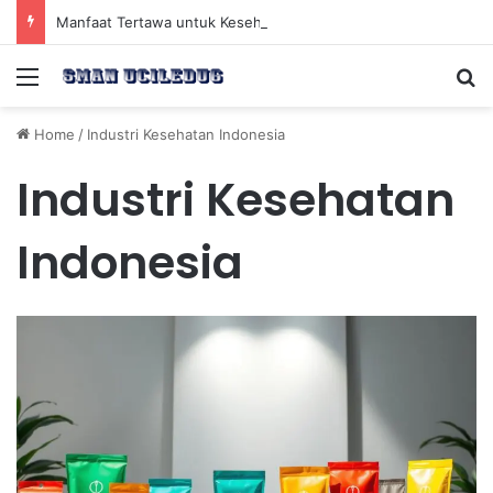
Manfaat Tertawa untuk Kesehatan Jantung dan Peningkatan Ketenangan Mental
Menu
Se
Home
/
Industri Kesehatan Indonesia
Industri Kesehatan
Indonesia