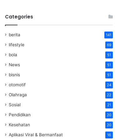
Categories
berita
141
lifestyle
69
bola
51
News
51
bisnis
51
otomotif
24
Olahraga
22
Sosial
21
Pendidikan
20
Kesehatan
20
Aplikasi Viral & Bermanfaat
16