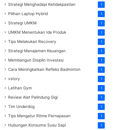
Strategi Menghadapi Ketidakpastian
1
Pilihan Laptop Hybrid
1
Strategi UMKM
1
UMKM Menentukan Ide Produk
1
Tips Melakukan Recovery
1
Strategi Manajemen Keuangan
1
Membangun Disiplin Investasi
1
Cara Meningkatkan Refleks Badminton
1
vstory
1
Latihan Gym
1
Review Alat Pelindung Gigi
1
Tim Underdog
1
Tips Mengatur Ritme Pernapasan
1
Hubungan Konsumsi Susu Sapi
1