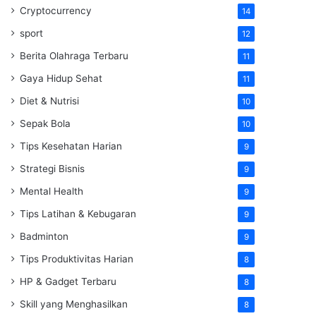
Cryptocurrency
14
sport
12
Berita Olahraga Terbaru
11
Gaya Hidup Sehat
11
Diet & Nutrisi
10
Sepak Bola
10
Tips Kesehatan Harian
9
Strategi Bisnis
9
Mental Health
9
Tips Latihan & Kebugaran
9
Badminton
9
Tips Produktivitas Harian
8
HP & Gadget Terbaru
8
Skill yang Menghasilkan
8