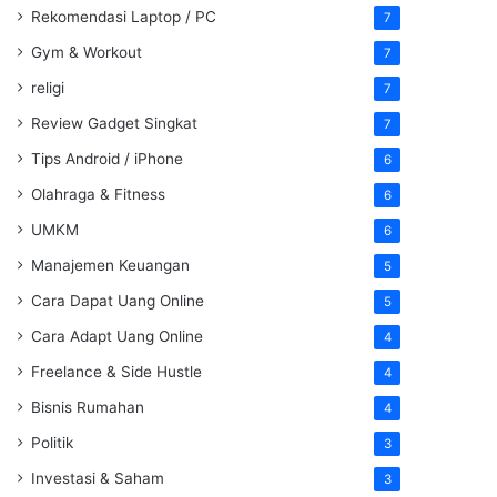
Rekomendasi Laptop / PC
7
Gym & Workout
7
religi
7
Review Gadget Singkat
7
Tips Android / iPhone
6
Olahraga & Fitness
6
UMKM
6
Manajemen Keuangan
5
Cara Dapat Uang Online
5
Cara Adapt Uang Online
4
Freelance & Side Hustle
4
Bisnis Rumahan
4
Politik
3
Investasi & Saham
3