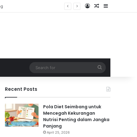
Log In
Random Article
Sidebar
Search
for
Recent Posts
Pola Diet Seimbang untuk
Mencegah Kekurangan
Nutrisi Penting dalam Jangka
Panjang
April 25, 2026