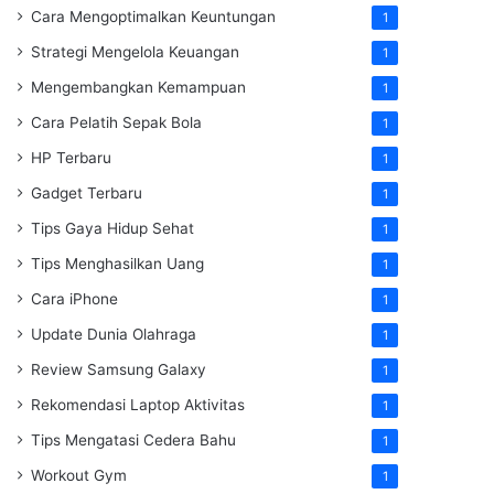
Cara Mengoptimalkan Keuntungan
1
Strategi Mengelola Keuangan
1
Mengembangkan Kemampuan
1
Cara Pelatih Sepak Bola
1
HP Terbaru
1
Gadget Terbaru
1
Tips Gaya Hidup Sehat
1
Tips Menghasilkan Uang
1
Cara iPhone
1
Update Dunia Olahraga
1
Review Samsung Galaxy
1
Rekomendasi Laptop Aktivitas
1
Tips Mengatasi Cedera Bahu
1
Workout Gym
1