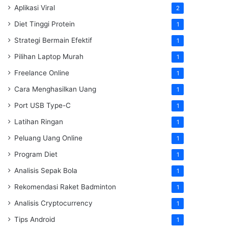
Aplikasi Viral
2
Diet Tinggi Protein
1
Strategi Bermain Efektif
1
Pilihan Laptop Murah
1
Freelance Online
1
Cara Menghasilkan Uang
1
Port USB Type-C
1
Latihan Ringan
1
Peluang Uang Online
1
Program Diet
1
Analisis Sepak Bola
1
Rekomendasi Raket Badminton
1
Analisis Cryptocurrency
1
Tips Android
1