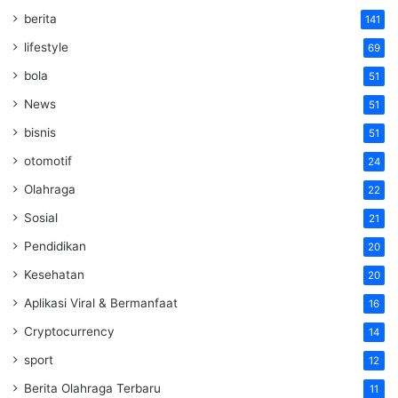
berita
141
lifestyle
69
bola
51
News
51
bisnis
51
otomotif
24
Olahraga
22
Sosial
21
Pendidikan
20
Kesehatan
20
Aplikasi Viral & Bermanfaat
16
Cryptocurrency
14
sport
12
Berita Olahraga Terbaru
11