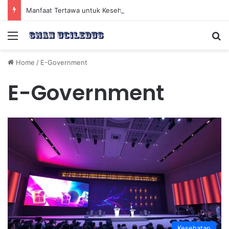
Manfaat Tertawa untuk Kesehatan Jantung dan Peningkatan Ketenangan Mental
Menu
Se
Home
/
E-Government
E-Government
Kesehatan