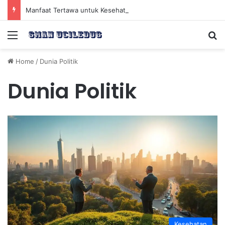
Manfaat Tertawa untuk Kesehatan Jantung dan Peningkatan Ketenangan Mental
Menu
Se
Home
/
Dunia Politik
Dunia Politik
Kesehatan