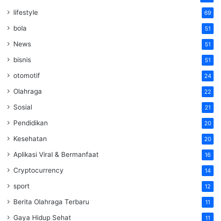
lifestyle
69
bola
51
News
51
bisnis
51
otomotif
24
Olahraga
22
Sosial
21
Pendidikan
20
Kesehatan
20
Aplikasi Viral & Bermanfaat
16
Cryptocurrency
14
sport
12
Berita Olahraga Terbaru
11
Gaya Hidup Sehat
11