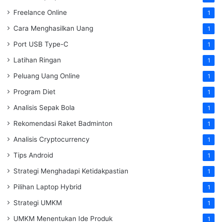
Freelance Online
1
Cara Menghasilkan Uang
1
Port USB Type-C
1
Latihan Ringan
1
Peluang Uang Online
1
Program Diet
1
Analisis Sepak Bola
1
Rekomendasi Raket Badminton
1
Analisis Cryptocurrency
1
Tips Android
1
Strategi Menghadapi Ketidakpastian
1
Pilihan Laptop Hybrid
1
Strategi UMKM
1
UMKM Menentukan Ide Produk
1