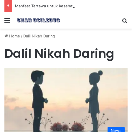
Manfaat Tertawa untuk Kesehatan Jantung dan Peningkatan Ketenangan Mental
Menu
Se
Home
/
Dalil Nikah Daring
Dalil Nikah Daring
News