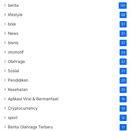
berita
141
lifestyle
69
bola
51
News
51
bisnis
51
otomotif
24
Olahraga
22
Sosial
21
Pendidikan
20
Kesehatan
20
Aplikasi Viral & Bermanfaat
16
Cryptocurrency
14
sport
12
Berita Olahraga Terbaru
11