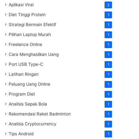
Aplikasi Viral
2
Diet Tinggi Protein
1
Strategi Bermain Efektif
1
Pilihan Laptop Murah
1
Freelance Online
1
Cara Menghasilkan Uang
1
Port USB Type-C
1
Latihan Ringan
1
Peluang Uang Online
1
Program Diet
1
Analisis Sepak Bola
1
Rekomendasi Raket Badminton
1
Analisis Cryptocurrency
1
Tips Android
1