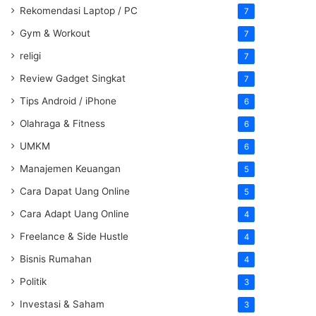
Rekomendasi Laptop / PC
7
Gym & Workout
7
religi
7
Review Gadget Singkat
7
Tips Android / iPhone
6
Olahraga & Fitness
6
UMKM
6
Manajemen Keuangan
5
Cara Dapat Uang Online
5
Cara Adapt Uang Online
4
Freelance & Side Hustle
4
Bisnis Rumahan
4
Politik
3
Investasi & Saham
3