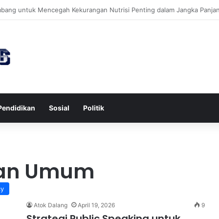
awa untuk Kesehatan Jantung dan Peningkatan Ketenangan Mental
Pendidikan
Sosial
Politik
epan Umum
cy
Atok Dalang
April 19, 2026
9
Strategi Public Speaking untuk