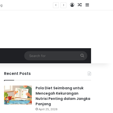
Log In
Random Article
Sidebar
Search
for
Recent Posts
Pola Diet Seimbang untuk
Mencegah Kekurangan
Nutrisi Penting dalam Jangka
Panjang
April 25, 2026