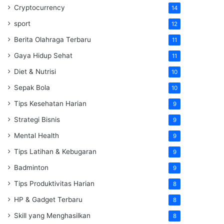
Cryptocurrency
14
sport
12
Berita Olahraga Terbaru
11
Gaya Hidup Sehat
11
Diet & Nutrisi
10
Sepak Bola
10
Tips Kesehatan Harian
9
Strategi Bisnis
9
Mental Health
9
Tips Latihan & Kebugaran
9
Badminton
9
Tips Produktivitas Harian
8
HP & Gadget Terbaru
8
Skill yang Menghasilkan
8