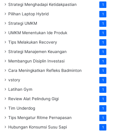
Strategi Menghadapi Ketidakpastian
1
Pilihan Laptop Hybrid
1
Strategi UMKM
1
UMKM Menentukan Ide Produk
1
Tips Melakukan Recovery
1
Strategi Manajemen Keuangan
1
Membangun Disiplin Investasi
1
Cara Meningkatkan Refleks Badminton
1
vstory
1
Latihan Gym
1
Review Alat Pelindung Gigi
1
Tim Underdog
1
Tips Mengatur Ritme Pernapasan
1
Hubungan Konsumsi Susu Sapi
1