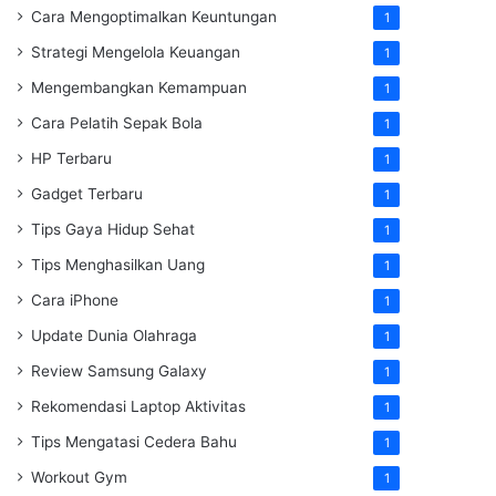
Cara Mengoptimalkan Keuntungan
1
Strategi Mengelola Keuangan
1
Mengembangkan Kemampuan
1
Cara Pelatih Sepak Bola
1
HP Terbaru
1
Gadget Terbaru
1
Tips Gaya Hidup Sehat
1
Tips Menghasilkan Uang
1
Cara iPhone
1
Update Dunia Olahraga
1
Review Samsung Galaxy
1
Rekomendasi Laptop Aktivitas
1
Tips Mengatasi Cedera Bahu
1
Workout Gym
1