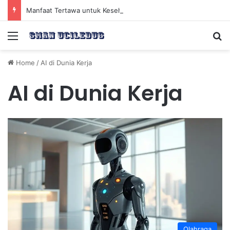
Manfaat Tertawa untuk Kesehatan Jantung dan Peningkatan Ketenangan Mental
Menu
Se
Home
/
AI di Dunia Kerja
AI di Dunia Kerja
Olahraga