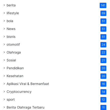
berita
141
lifestyle
69
bola
51
News
51
bisnis
51
otomotif
24
Olahraga
22
Sosial
21
Pendidikan
20
Kesehatan
20
Aplikasi Viral & Bermanfaat
16
Cryptocurrency
14
sport
12
Berita Olahraga Terbaru
11