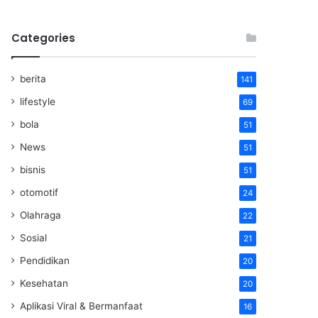
Categories
berita
141
lifestyle
69
bola
51
News
51
bisnis
51
otomotif
24
Olahraga
22
Sosial
21
Pendidikan
20
Kesehatan
20
Aplikasi Viral & Bermanfaat
16