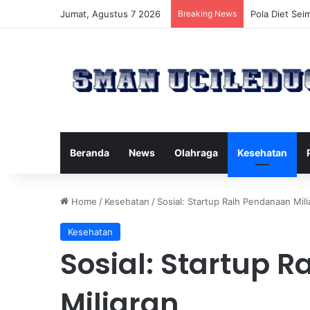
Jumat, Agustus 7 2026
Breaking News
Manfaat Tert
Beranda
News
Olahraga
Kesehatan
Home
/
Kesehatan
/
Sosial: Startup Raih Pendanaan Mili
Kesehatan
Sosial: Startup 
Miliaran