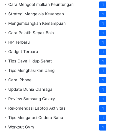
Cara Mengoptimalkan Keuntungan
1
Strategi Mengelola Keuangan
1
Mengembangkan Kemampuan
1
Cara Pelatih Sepak Bola
1
HP Terbaru
1
Gadget Terbaru
1
Tips Gaya Hidup Sehat
1
Tips Menghasilkan Uang
1
Cara iPhone
1
Update Dunia Olahraga
1
Review Samsung Galaxy
1
Rekomendasi Laptop Aktivitas
1
Tips Mengatasi Cedera Bahu
1
Workout Gym
1