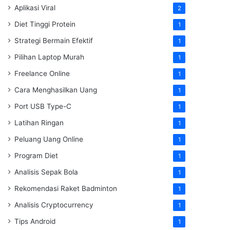
Aplikasi Viral
2
Diet Tinggi Protein
1
Strategi Bermain Efektif
1
Pilihan Laptop Murah
1
Freelance Online
1
Cara Menghasilkan Uang
1
Port USB Type-C
1
Latihan Ringan
1
Peluang Uang Online
1
Program Diet
1
Analisis Sepak Bola
1
Rekomendasi Raket Badminton
1
Analisis Cryptocurrency
1
Tips Android
1