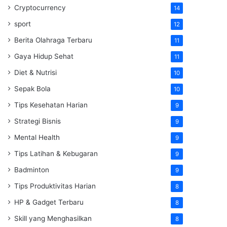
Cryptocurrency
14
sport
12
Berita Olahraga Terbaru
11
Gaya Hidup Sehat
11
Diet & Nutrisi
10
Sepak Bola
10
Tips Kesehatan Harian
9
Strategi Bisnis
9
Mental Health
9
Tips Latihan & Kebugaran
9
Badminton
9
Tips Produktivitas Harian
8
HP & Gadget Terbaru
8
Skill yang Menghasilkan
8