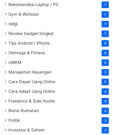
Rekomendasi Laptop / PC
7
Gym & Workout
7
religi
7
Review Gadget Singkat
7
Tips Android / iPhone
6
Olahraga & Fitness
6
UMKM
6
Manajemen Keuangan
5
Cara Dapat Uang Online
5
Cara Adapt Uang Online
4
Freelance & Side Hustle
4
Bisnis Rumahan
4
Politik
3
Investasi & Saham
3