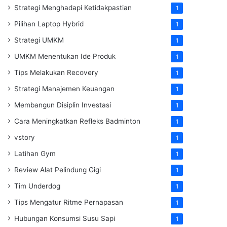
Strategi Menghadapi Ketidakpastian
1
Pilihan Laptop Hybrid
1
Strategi UMKM
1
UMKM Menentukan Ide Produk
1
Tips Melakukan Recovery
1
Strategi Manajemen Keuangan
1
Membangun Disiplin Investasi
1
Cara Meningkatkan Refleks Badminton
1
vstory
1
Latihan Gym
1
Review Alat Pelindung Gigi
1
Tim Underdog
1
Tips Mengatur Ritme Pernapasan
1
Hubungan Konsumsi Susu Sapi
1