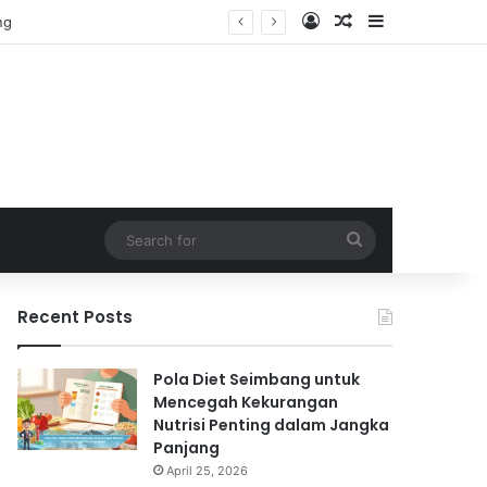
Log In
Random Article
Sidebar
Search
for
Recent Posts
Pola Diet Seimbang untuk
Mencegah Kekurangan
Nutrisi Penting dalam Jangka
Panjang
April 25, 2026