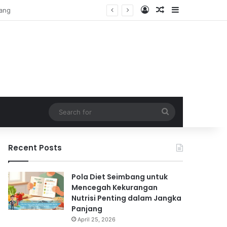
Log In
Random Article
Sidebar
Search
for
Recent Posts
Pola Diet Seimbang untuk
Mencegah Kekurangan
Nutrisi Penting dalam Jangka
Panjang
April 25, 2026