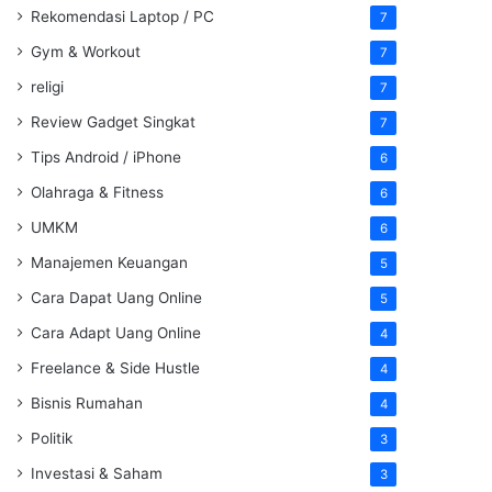
Rekomendasi Laptop / PC
7
Gym & Workout
7
religi
7
Review Gadget Singkat
7
Tips Android / iPhone
6
Olahraga & Fitness
6
UMKM
6
Manajemen Keuangan
5
Cara Dapat Uang Online
5
Cara Adapt Uang Online
4
Freelance & Side Hustle
4
Bisnis Rumahan
4
Politik
3
Investasi & Saham
3