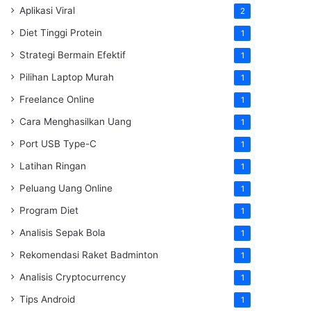
Aplikasi Viral
2
Diet Tinggi Protein
1
Strategi Bermain Efektif
1
Pilihan Laptop Murah
1
Freelance Online
1
Cara Menghasilkan Uang
1
Port USB Type-C
1
Latihan Ringan
1
Peluang Uang Online
1
Program Diet
1
Analisis Sepak Bola
1
Rekomendasi Raket Badminton
1
Analisis Cryptocurrency
1
Tips Android
1