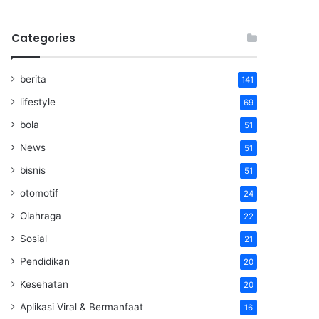
Categories
berita
141
lifestyle
69
bola
51
News
51
bisnis
51
otomotif
24
Olahraga
22
Sosial
21
Pendidikan
20
Kesehatan
20
Aplikasi Viral & Bermanfaat
16