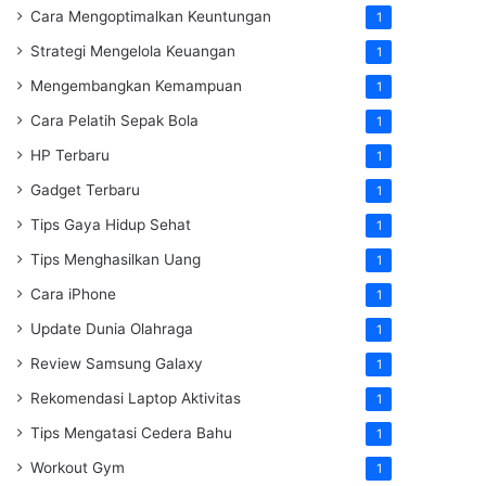
Cara Mengoptimalkan Keuntungan
1
Strategi Mengelola Keuangan
1
Mengembangkan Kemampuan
1
Cara Pelatih Sepak Bola
1
HP Terbaru
1
Gadget Terbaru
1
Tips Gaya Hidup Sehat
1
Tips Menghasilkan Uang
1
Cara iPhone
1
Update Dunia Olahraga
1
Review Samsung Galaxy
1
Rekomendasi Laptop Aktivitas
1
Tips Mengatasi Cedera Bahu
1
Workout Gym
1