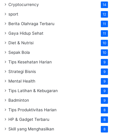
Cryptocurrency
14
sport
12
Berita Olahraga Terbaru
11
Gaya Hidup Sehat
11
Diet & Nutrisi
10
Sepak Bola
10
Tips Kesehatan Harian
9
Strategi Bisnis
9
Mental Health
9
Tips Latihan & Kebugaran
9
Badminton
9
Tips Produktivitas Harian
8
HP & Gadget Terbaru
8
Skill yang Menghasilkan
8