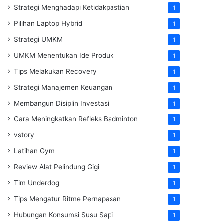
Strategi Menghadapi Ketidakpastian
1
Pilihan Laptop Hybrid
1
Strategi UMKM
1
UMKM Menentukan Ide Produk
1
Tips Melakukan Recovery
1
Strategi Manajemen Keuangan
1
Membangun Disiplin Investasi
1
Cara Meningkatkan Refleks Badminton
1
vstory
1
Latihan Gym
1
Review Alat Pelindung Gigi
1
Tim Underdog
1
Tips Mengatur Ritme Pernapasan
1
Hubungan Konsumsi Susu Sapi
1