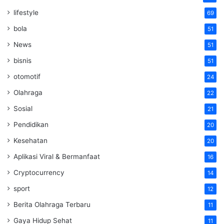
lifestyle
69
bola
51
News
51
bisnis
51
otomotif
24
Olahraga
22
Sosial
21
Pendidikan
20
Kesehatan
20
Aplikasi Viral & Bermanfaat
16
Cryptocurrency
14
sport
12
Berita Olahraga Terbaru
11
Gaya Hidup Sehat
11