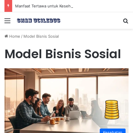
Manfaat Tertawa untuk Kesehatan Jantung dan Peningkatan Ketenangan Mental
Menu
Se
Home
/
Model Bisnis Sosial
Model Bisnis Sosial
Kesehatan