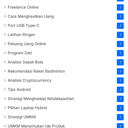
Freelance Online
1
Cara Menghasilkan Uang
1
Port USB Type-C
1
Latihan Ringan
1
Peluang Uang Online
1
Program Diet
1
Analisis Sepak Bola
1
Rekomendasi Raket Badminton
1
Analisis Cryptocurrency
1
Tips Android
1
Strategi Menghadapi Ketidakpastian
1
Pilihan Laptop Hybrid
1
Strategi UMKM
1
UMKM Menentukan Ide Produk
1