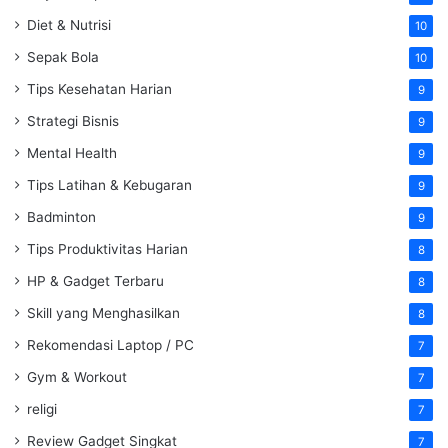
Diet & Nutrisi
10
Sepak Bola
10
Tips Kesehatan Harian
9
Strategi Bisnis
9
Mental Health
9
Tips Latihan & Kebugaran
9
Badminton
9
Tips Produktivitas Harian
8
HP & Gadget Terbaru
8
Skill yang Menghasilkan
8
Rekomendasi Laptop / PC
7
Gym & Workout
7
religi
7
Review Gadget Singkat
7