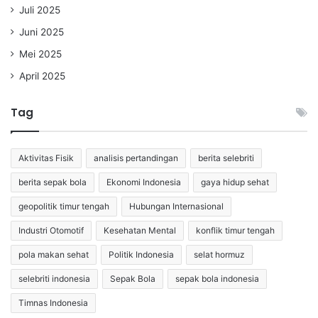
Juli 2025
Juni 2025
Mei 2025
April 2025
Tag
Aktivitas Fisik
analisis pertandingan
berita selebriti
berita sepak bola
Ekonomi Indonesia
gaya hidup sehat
geopolitik timur tengah
Hubungan Internasional
Industri Otomotif
Kesehatan Mental
konflik timur tengah
pola makan sehat
Politik Indonesia
selat hormuz
selebriti indonesia
Sepak Bola
sepak bola indonesia
Timnas Indonesia