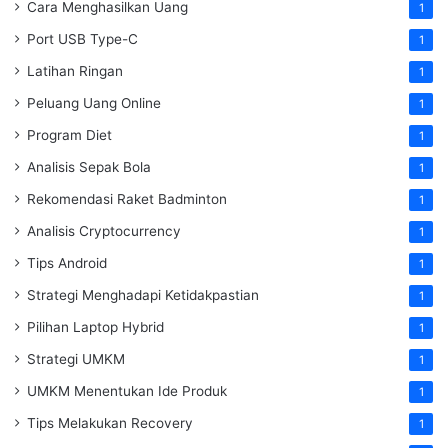
Cara Menghasilkan Uang
1
Port USB Type-C
1
Latihan Ringan
1
Peluang Uang Online
1
Program Diet
1
Analisis Sepak Bola
1
Rekomendasi Raket Badminton
1
Analisis Cryptocurrency
1
Tips Android
1
Strategi Menghadapi Ketidakpastian
1
Pilihan Laptop Hybrid
1
Strategi UMKM
1
UMKM Menentukan Ide Produk
1
Tips Melakukan Recovery
1