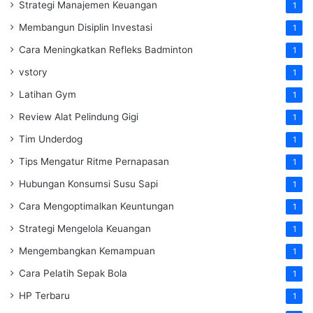
Strategi Manajemen Keuangan
1
Membangun Disiplin Investasi
1
Cara Meningkatkan Refleks Badminton
1
vstory
1
Latihan Gym
1
Review Alat Pelindung Gigi
1
Tim Underdog
1
Tips Mengatur Ritme Pernapasan
1
Hubungan Konsumsi Susu Sapi
1
Cara Mengoptimalkan Keuntungan
1
Strategi Mengelola Keuangan
1
Mengembangkan Kemampuan
1
Cara Pelatih Sepak Bola
1
HP Terbaru
1