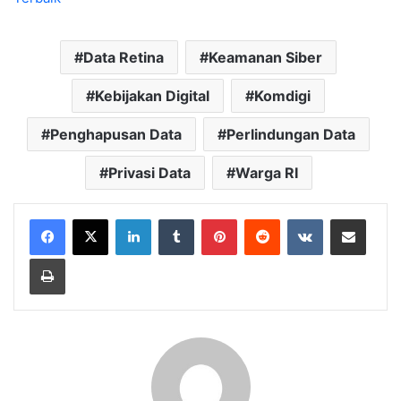
Data Retina
Keamanan Siber
Kebijakan Digital
Komdigi
Penghapusan Data
Perlindungan Data
Privasi Data
Warga RI
LinkedIn
Tumblr
Pinterest
Reddit
VKontakte
Share via Email
Print