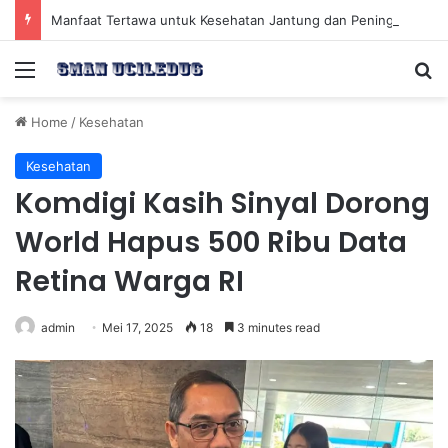
Manfaat Tertawa untuk Kesehatan Jantung dan Peningkatan Ketenangan Mental
Menu
Se
Home
/
Kesehatan
Kesehatan
Komdigi Kasih Sinyal Dorong
World Hapus 500 Ribu Data
Retina Warga RI
admin
Mei 17, 2025
18
3 minutes read