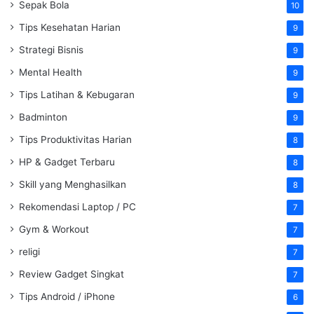
Sepak Bola
10
Tips Kesehatan Harian
9
Strategi Bisnis
9
Mental Health
9
Tips Latihan & Kebugaran
9
Badminton
9
Tips Produktivitas Harian
8
HP & Gadget Terbaru
8
Skill yang Menghasilkan
8
Rekomendasi Laptop / PC
7
Gym & Workout
7
religi
7
Review Gadget Singkat
7
Tips Android / iPhone
6