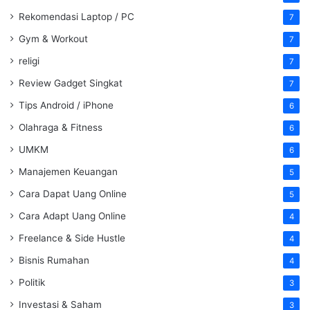
Rekomendasi Laptop / PC
7
Gym & Workout
7
religi
7
Review Gadget Singkat
7
Tips Android / iPhone
6
Olahraga & Fitness
6
UMKM
6
Manajemen Keuangan
5
Cara Dapat Uang Online
5
Cara Adapt Uang Online
4
Freelance & Side Hustle
4
Bisnis Rumahan
4
Politik
3
Investasi & Saham
3