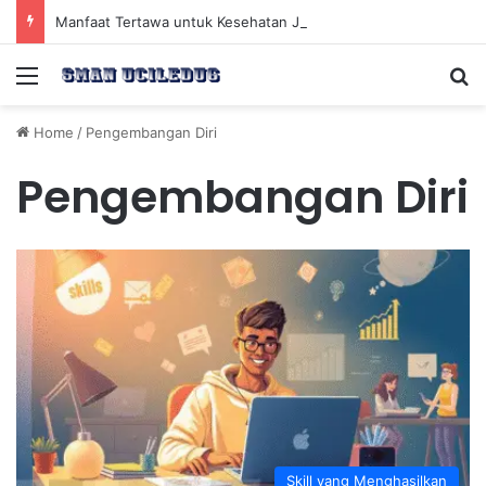
Manfaat Tertawa untuk Kesehatan Jantung dan Peningkatan Ketenangan Mental
Menu
Se
Home
/
Pengembangan Diri
Pengembangan Diri
Skill yang Menghasilkan