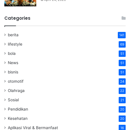
Categories
berita
141
lifestyle
69
bola
51
News
51
bisnis
51
otomotif
24
Olahraga
22
Sosial
21
Pendidikan
20
Kesehatan
20
Aplikasi Viral & Bermanfaat
16