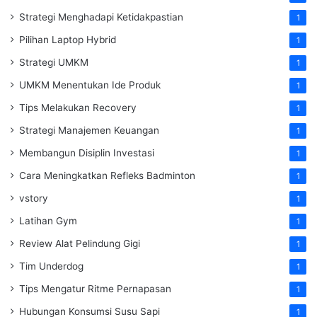
Strategi Menghadapi Ketidakpastian
1
Pilihan Laptop Hybrid
1
Strategi UMKM
1
UMKM Menentukan Ide Produk
1
Tips Melakukan Recovery
1
Strategi Manajemen Keuangan
1
Membangun Disiplin Investasi
1
Cara Meningkatkan Refleks Badminton
1
vstory
1
Latihan Gym
1
Review Alat Pelindung Gigi
1
Tim Underdog
1
Tips Mengatur Ritme Pernapasan
1
Hubungan Konsumsi Susu Sapi
1