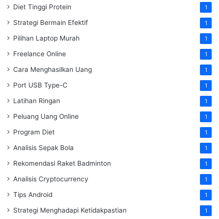
Diet Tinggi Protein
1
Strategi Bermain Efektif
1
Pilihan Laptop Murah
1
Freelance Online
1
Cara Menghasilkan Uang
1
Port USB Type-C
1
Latihan Ringan
1
Peluang Uang Online
1
Program Diet
1
Analisis Sepak Bola
1
Rekomendasi Raket Badminton
1
Analisis Cryptocurrency
1
Tips Android
1
Strategi Menghadapi Ketidakpastian
1