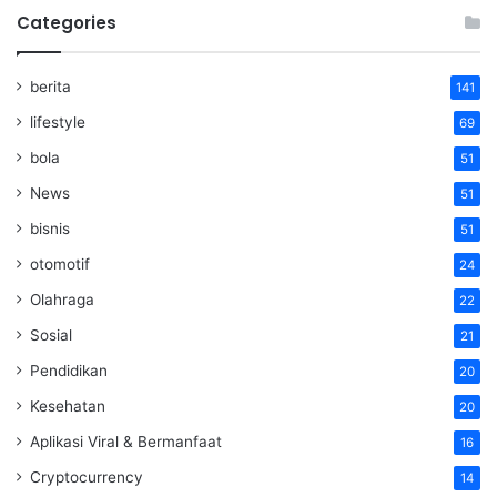
Categories
berita
141
lifestyle
69
bola
51
News
51
bisnis
51
otomotif
24
Olahraga
22
Sosial
21
Pendidikan
20
Kesehatan
20
Aplikasi Viral & Bermanfaat
16
Cryptocurrency
14