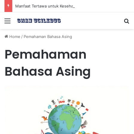
Manfaat Tertawa untuk Kesehatan Jantung dan Peningkatan Ketenangan Mental
Menu
Se
Home
/
Pemahaman Bahasa Asing
Pemahaman
Bahasa Asing