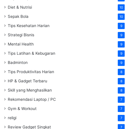
Diet & Nutrisi
10
Sepak Bola
10
Tips Kesehatan Harian
9
Strategi Bisnis
9
Mental Health
9
Tips Latihan & Kebugaran
9
Badminton
9
Tips Produktivitas Harian
8
HP & Gadget Terbaru
8
Skill yang Menghasilkan
8
Rekomendasi Laptop / PC
7
Gym & Workout
7
religi
7
Review Gadget Singkat
7