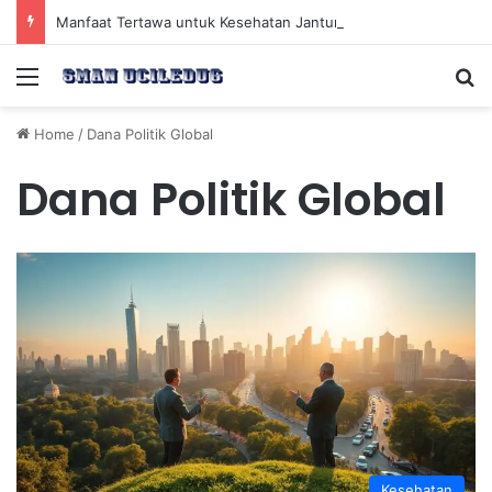
Manfaat Tertawa untuk Kesehatan Jantung dan Peningkatan Ketenangan Mental
Menu
Se
Home
/
Dana Politik Global
Dana Politik Global
Kesehatan