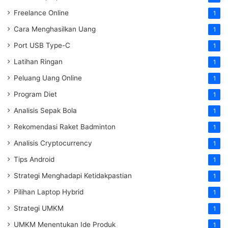
Freelance Online
1
Cara Menghasilkan Uang
1
Port USB Type-C
1
Latihan Ringan
1
Peluang Uang Online
1
Program Diet
1
Analisis Sepak Bola
1
Rekomendasi Raket Badminton
1
Analisis Cryptocurrency
1
Tips Android
1
Strategi Menghadapi Ketidakpastian
1
Pilihan Laptop Hybrid
1
Strategi UMKM
1
UMKM Menentukan Ide Produk
1