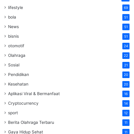
lifestyle
69
bola
51
News
51
bisnis
51
otomotif
24
Olahraga
22
Sosial
21
Pendidikan
20
Kesehatan
20
Aplikasi Viral & Bermanfaat
16
Cryptocurrency
14
sport
12
Berita Olahraga Terbaru
11
Gaya Hidup Sehat
11