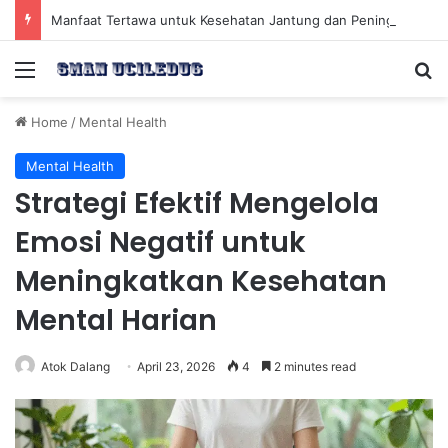
Manfaat Tertawa untuk Kesehatan Jantung dan Peningkatan Ketenangan Mental
Menu
Se
Home
/
Mental Health
Mental Health
Strategi Efektif Mengelola
Emosi Negatif untuk
Meningkatkan Kesehatan
Mental Harian
Atok Dalang
April 23, 2026
4
2 minutes read