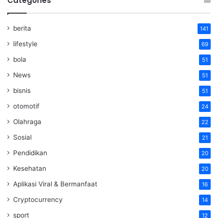
Categories
berita
141
lifestyle
69
bola
51
News
51
bisnis
51
otomotif
24
Olahraga
22
Sosial
21
Pendidikan
20
Kesehatan
20
Aplikasi Viral & Bermanfaat
16
Cryptocurrency
14
sport
12