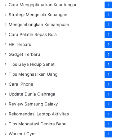
Cara Mengoptimalkan Keuntungan
1
Strategi Mengelola Keuangan
1
Mengembangkan Kemampuan
1
Cara Pelatih Sepak Bola
1
HP Terbaru
1
Gadget Terbaru
1
Tips Gaya Hidup Sehat
1
Tips Menghasilkan Uang
1
Cara iPhone
1
Update Dunia Olahraga
1
Review Samsung Galaxy
1
Rekomendasi Laptop Aktivitas
1
Tips Mengatasi Cedera Bahu
1
Workout Gym
1