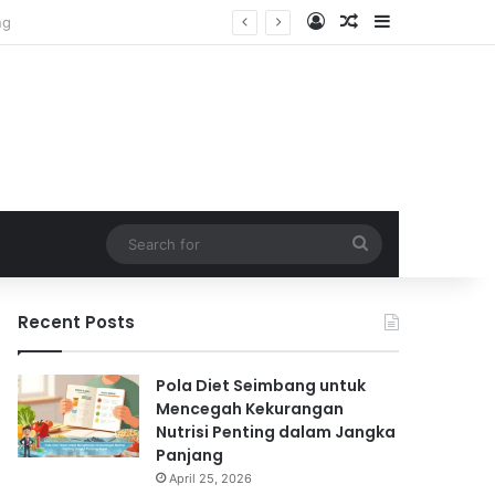
Log In
Random Article
Sidebar
Search
for
Recent Posts
Pola Diet Seimbang untuk
Mencegah Kekurangan
Nutrisi Penting dalam Jangka
Panjang
April 25, 2026