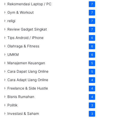
Rekomendasi Laptop / PC
7
Gym & Workout
7
religi
7
Review Gadget Singkat
7
Tips Android / iPhone
6
Olahraga & Fitness
6
UMKM
6
Manajemen Keuangan
5
Cara Dapat Uang Online
5
Cara Adapt Uang Online
4
Freelance & Side Hustle
4
Bisnis Rumahan
4
Politik
3
Investasi & Saham
3