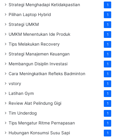
Strategi Menghadapi Ketidakpastian
1
Pilihan Laptop Hybrid
1
Strategi UMKM
1
UMKM Menentukan Ide Produk
1
Tips Melakukan Recovery
1
Strategi Manajemen Keuangan
1
Membangun Disiplin Investasi
1
Cara Meningkatkan Refleks Badminton
1
vstory
1
Latihan Gym
1
Review Alat Pelindung Gigi
1
Tim Underdog
1
Tips Mengatur Ritme Pernapasan
1
Hubungan Konsumsi Susu Sapi
1