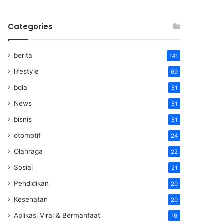
Categories
berita
141
lifestyle
69
bola
51
News
51
bisnis
51
otomotif
24
Olahraga
22
Sosial
21
Pendidikan
20
Kesehatan
20
Aplikasi Viral & Bermanfaat
16