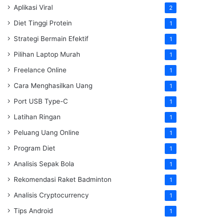
Aplikasi Viral
2
Diet Tinggi Protein
1
Strategi Bermain Efektif
1
Pilihan Laptop Murah
1
Freelance Online
1
Cara Menghasilkan Uang
1
Port USB Type-C
1
Latihan Ringan
1
Peluang Uang Online
1
Program Diet
1
Analisis Sepak Bola
1
Rekomendasi Raket Badminton
1
Analisis Cryptocurrency
1
Tips Android
1