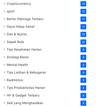
Cryptocurrency
14
sport
12
Berita Olahraga Terbaru
11
Gaya Hidup Sehat
11
Diet & Nutrisi
10
Sepak Bola
10
Tips Kesehatan Harian
9
Strategi Bisnis
9
Mental Health
9
Tips Latihan & Kebugaran
9
Badminton
9
Tips Produktivitas Harian
8
HP & Gadget Terbaru
8
Skill yang Menghasilkan
8