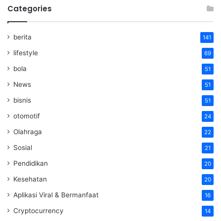
Categories
berita
141
lifestyle
69
bola
51
News
51
bisnis
51
otomotif
24
Olahraga
22
Sosial
21
Pendidikan
20
Kesehatan
20
Aplikasi Viral & Bermanfaat
16
Cryptocurrency
14