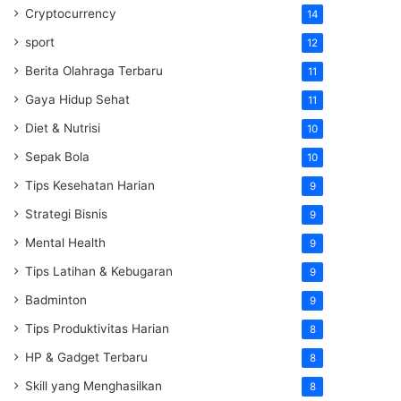
Cryptocurrency
14
sport
12
Berita Olahraga Terbaru
11
Gaya Hidup Sehat
11
Diet & Nutrisi
10
Sepak Bola
10
Tips Kesehatan Harian
9
Strategi Bisnis
9
Mental Health
9
Tips Latihan & Kebugaran
9
Badminton
9
Tips Produktivitas Harian
8
HP & Gadget Terbaru
8
Skill yang Menghasilkan
8