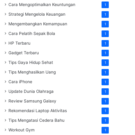
Cara Mengoptimalkan Keuntungan
1
Strategi Mengelola Keuangan
1
Mengembangkan Kemampuan
1
Cara Pelatih Sepak Bola
1
HP Terbaru
1
Gadget Terbaru
1
Tips Gaya Hidup Sehat
1
Tips Menghasilkan Uang
1
Cara iPhone
1
Update Dunia Olahraga
1
Review Samsung Galaxy
1
Rekomendasi Laptop Aktivitas
1
Tips Mengatasi Cedera Bahu
1
Workout Gym
1