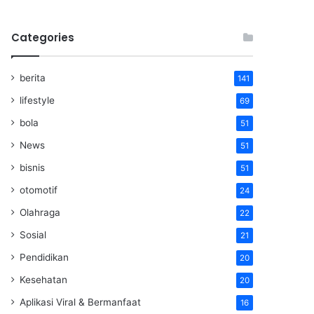
Categories
berita
141
lifestyle
69
bola
51
News
51
bisnis
51
otomotif
24
Olahraga
22
Sosial
21
Pendidikan
20
Kesehatan
20
Aplikasi Viral & Bermanfaat
16