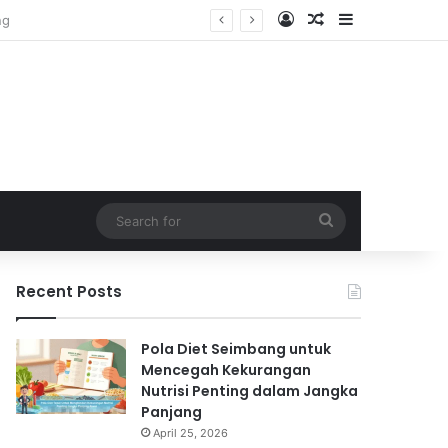
Log In
Random Article
Sidebar
Search
for
Recent Posts
Pola Diet Seimbang untuk
Mencegah Kekurangan
Nutrisi Penting dalam Jangka
Panjang
April 25, 2026