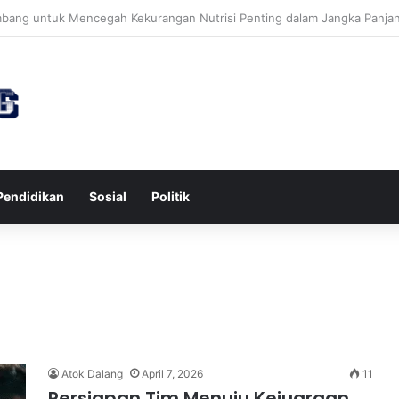
awa untuk Kesehatan Jantung dan Peningkatan Ketenangan Mental
Pendidikan
Sosial
Politik
Atok Dalang
April 7, 2026
11
Persiapan Tim Menuju Kejuaraan