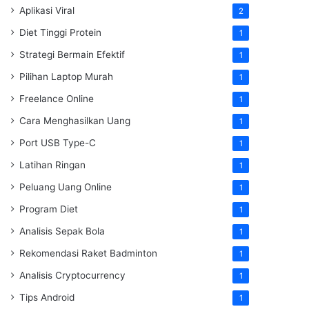
Aplikasi Viral
2
Diet Tinggi Protein
1
Strategi Bermain Efektif
1
Pilihan Laptop Murah
1
Freelance Online
1
Cara Menghasilkan Uang
1
Port USB Type-C
1
Latihan Ringan
1
Peluang Uang Online
1
Program Diet
1
Analisis Sepak Bola
1
Rekomendasi Raket Badminton
1
Analisis Cryptocurrency
1
Tips Android
1