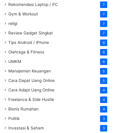
Rekomendasi Laptop / PC
7
Gym & Workout
7
religi
7
Review Gadget Singkat
7
Tips Android / iPhone
6
Olahraga & Fitness
6
UMKM
6
Manajemen Keuangan
5
Cara Dapat Uang Online
5
Cara Adapt Uang Online
4
Freelance & Side Hustle
4
Bisnis Rumahan
4
Politik
3
Investasi & Saham
3