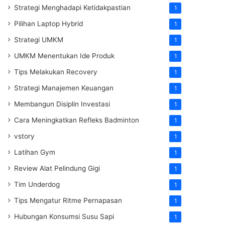
Strategi Menghadapi Ketidakpastian
1
Pilihan Laptop Hybrid
1
Strategi UMKM
1
UMKM Menentukan Ide Produk
1
Tips Melakukan Recovery
1
Strategi Manajemen Keuangan
1
Membangun Disiplin Investasi
1
Cara Meningkatkan Refleks Badminton
1
vstory
1
Latihan Gym
1
Review Alat Pelindung Gigi
1
Tim Underdog
1
Tips Mengatur Ritme Pernapasan
1
Hubungan Konsumsi Susu Sapi
1