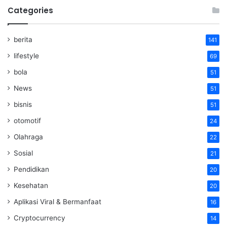
Categories
berita
141
lifestyle
69
bola
51
News
51
bisnis
51
otomotif
24
Olahraga
22
Sosial
21
Pendidikan
20
Kesehatan
20
Aplikasi Viral & Bermanfaat
16
Cryptocurrency
14