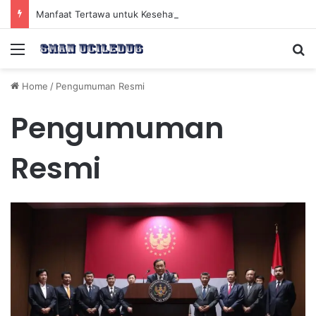
Manfaat Tertawa untuk Kesehatan Jantung dan Peningkatan Ketenangan Mental
Menu
Se
Home
/
Pengumuman Resmi
Pengumuman
Resmi